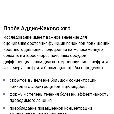
скрытое выделение большой концентрации
лейкоцитов, эритроцитов и цилиндров;
форму и степень течения болезни, эффективность
проводимого лечения;
преобладание повышенной концентрации
эритроцитов или лейкоцитов.
Классическая методика пробы основана на суточном
сборе биоматериала. Однако осуществить такой забор
на практике тяжело, к тому же за этот период многие
форменные элементы мочевого осадка могут
раствориться — это приведет к искажению
результатов.