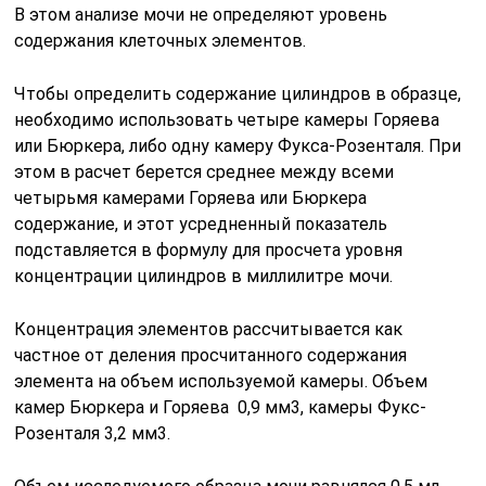
Концентрация элементов рассчитывается как
частное от деления просчитанного содержания
элемента на объем используемой камеры. Объем
камер Бюркера и Горяева 0,9 мм3, камеры Фукс-
Розенталя 3,2 мм3.
Объем исследуемого образца мочи равнялся 0,5 мл,
т.е. 500 мм3, высчитанное содержание элемента
умножают на 500 (соответственно, когда осадок
больше полмиллилитра, то умножают на 1000),
результатом будет концентрация элемента в объеме
урины, выделенной за четверть часа. Чтобы узнать
концентрацию элементов в моче, выделяющейся за
60 минут, полученное число умножают на 5.
Концентрация за сутки будет просчитана, если
умножить концентрацию элемента в моче за
четверть часа умножить на 60000 (либо на 120000 при
осадке большем 0,5 мл).