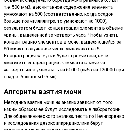
Алгоритм взятия мочи
Методика взятия мочи на анализ зависит от того,
каким образом ее будут исследовать в лаборатории.
Для общеклинического анализа, теста по Нечипоренко
и исследования дезоксипиридинолина берут
утреннюю мочу по такому алгоритму:
жидкость собирают в чистую стерильную баночку
сразу после ночного сна;
перед забором проводят интимную гигиену;
после первого мочеиспускания урину собирают в
емкость с закручивающейся крышкой;
объем собранной жидкости должен составлять
100-150 мл;
пробирку для взятия мочи помещают в прохладное
место до транспортировки в лабораторию.