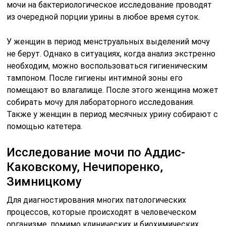
Исследование мочи по Аддис-
Каковскому, Нечипоренко,
Зимницкому
Для диагностирования многих патологических
процессов, которые происходят в человеческом
организме, помимо клинических и биохимических
анализов используются специфические методы.При
некоторых заболеваниях почек, мочевыделительной,
сердечно-сосудистой и эндокринной системы
требуется проведение дополнительных проб мочи —
по Нечипоренко, Зимницкому или Аддис-
Каковскому.Каждая из них повышает точность
диагноза и играет важную роль в назначении
эффективного лечения.