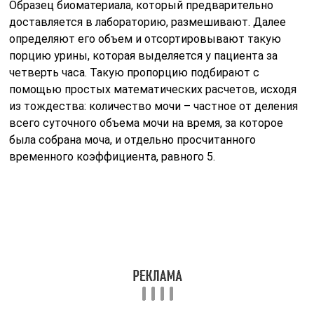
Образец биоматериала, который предварительно
доставляется в лабораторию, размешивают. Далее
определяют его объем и отсортировывают такую
порцию урины, которая выделяется у пациента за
четверть часа. Такую пропорцию подбирают с
помощью простых математических расчетов, исходя
из тождества: количество мочи – частное от деления
всего суточного объема мочи на время, за которое
была собрана моча, и отдельно просчитанного
временного коэффициента, равного 5.
Отобранную порцию мочи разливают в мерную
пробирку и подвергают ее действию центробежной
силы в центрифуге около трех минут при 3,5 тысячи
оборотов в минуту либо при 2 тысяч оборотов в
течение пяти минут. Далее поверхностный слой мочи
удаляется – в пробирке остается пол миллилитра
образца, если осадок не превышает 0,5 мл. Когда
осадок больше 0,5 мл, оставляют один миллилитр