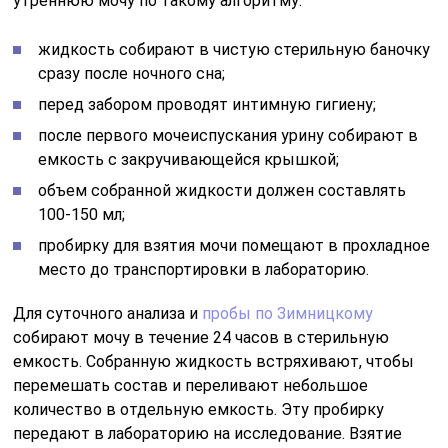
Для суточного анализа и
пробы по Зимницкому
собирают мочу в течение 24 часов в стерильную
емкость. Собранную жидкость встряхивают, чтобы
перемешать состав и переливают небольшое
количество в отдельную емкость. Эту пробирку
передают в лабораторию на исследование. Взятие
мочи на бактериологическое исследование проводят
из очередной порции урины в любое время суток.
У женщин в период менструальных выделений мочу
не берут. Однако в ситуациях, когда анализ экстренно
необходим, можно воспользоваться гигиеническим
тампоном. После гигиены интимной зоны его
помещают во влагалище. После этого женщина может
собирать мочу для лабораторного исследования.
Также у женщин в период месячных урину собирают с
помощью катетера.