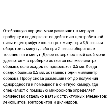
образца. Пробу снова размешивают до получения
однородности и помещают в счетную камеру, где
специалист с помощью микроскопа определяет
количество отдельно взятых структурных элементов:
лейкоцитов, эритроцитов и цилиндров.
В этом анализе мочи не определяют уровень
содержания клеточных элементов.
Чтобы определить содержание цилиндров в образце,
необходимо использовать четыре камеры Горяева
или Бюркера, либо одну камеру Фукса-Розенталя. При
этом в расчет берется среднее между всеми
четырьмя камерами Горяева или Бюркера
содержание, и этот усредненный показатель
подставляется в формулу для просчета уровня
концентрации цилиндров в миллилитре мочи.