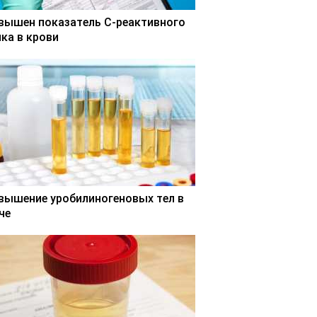
вышен показатель С-реактивного
лка в крови
вышение уробилиногеновых тел в
че