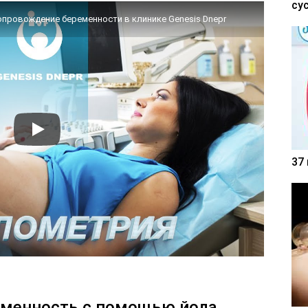
су
опровождение беременности в клинике Genesis Dnepr
37
еменность с помощью йода