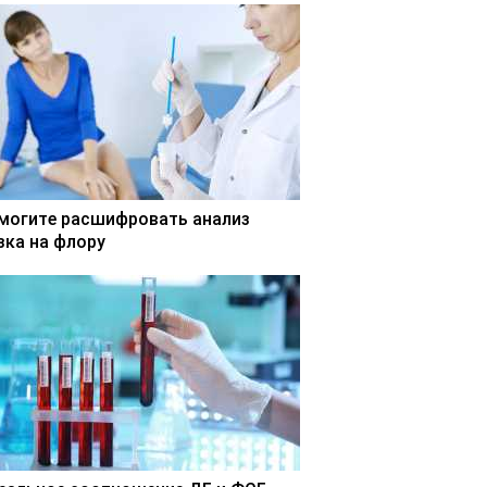
могите расшифровать анализ
зка на флору