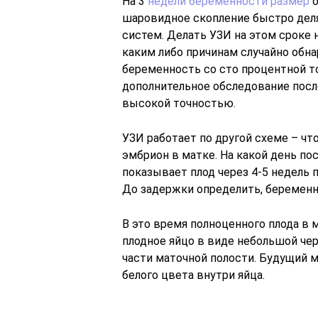
На 3
недели беременности размер
о
шаровидное скопление быстро деля
систем. Делать УЗИ на этом сроке 
каким либо причинам случайно обна
беременность со сто процентной т
дополнительное обследование пос
высокой точностью.
УЗИ работает по другой схеме – чт
эмбрион в матке. На какой день по
показывает плод через 4-5 недель 
До задержки определить, беременн
В это время полноценного плода в 
плодное яйцо в виде небольшой чер
части маточной полости. Будущий 
белого цвета внутри яйца.