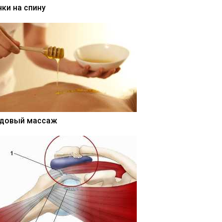
нки на спину
довый массаж