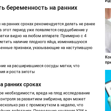
Ид
ь беременность на ранних
на ранних сроках рекомендуется делать не ранее
 в этот период уже появляется сердцебиение у
матки видно на любом аппарате. Примерно с 4
етить наличие плодного яйца, изменившуюся
свенные признаки, указывающие на наступившую
Ко
пр
ние на расширившиеся сосуды матки, что
ия и роста зиготы
а ранних сроках
ре необходимости, вреда на плод исследование
контроля за развитием эмбриона, врач может
есколько раз с промежутком в неделю, что
йших действиях. Проведение контроля УЗИ в