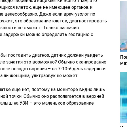
плодотворенной яйцеклетки всего 1 мм, это
щихся клеток, еще не имеющее органов и
не целесообразно. Даже если врач-узолог по
ружит, это образование клеток, диагностировать
очность не сможет. Только назначив
ле задержки можно определить гестацию с
обы поставить диагноз, датчик должен увидеть
По
сле зачатия это возможно? Обычно сканирование
ма
после оплодотворения – на 7-10-й день задержки.
а ли женщина, ультразвук не может.
матке еще нет, поэтому на мониторе видно лишь
ной точки. Обычно оно располагается в верхней
малыш на УЗИ – это маленькое образование