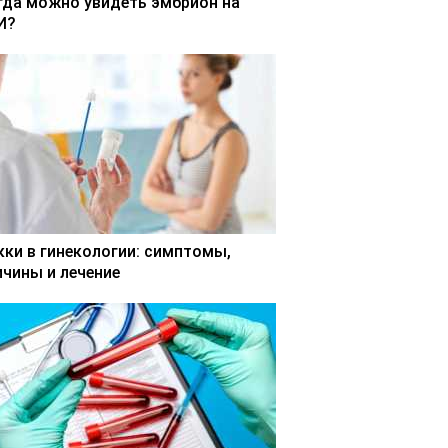
гда можно увидеть эмбрион на
И?
кки в гинекологии: симптомы,
ичины и лечение