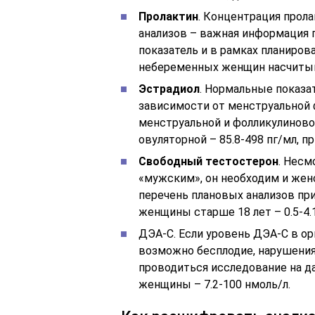
Пролактин
. Концентрация прол
анализов – важная информация п
показатель и в рамках планиров
небеременных женщин насчитыв
Эстрадиол
. Нормальные показа
зависимости от менструальной 
менструальной и фолликулиновой
овуляторной – 85.8-498 пг/мл, п
Свободный тестостерон
. Несм
«мужским», он необходим и женс
перечень плановых анализов пр
женщины старше 18 лет – 0.5-4.1
ДЭА-С. Если уровень ДЭА-С в о
возможно бесплодие, нарушения 
проводиться исследование на да
женщины – 7.2-100 нмоль/л.