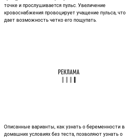
Описанные варианты, как узнать о беременности в
домашних условиях без теста, позволяют узнать о
зачатии.
Техника проведения тестирования
Проверить наступление беременности с помощью
пищевой соды очень просто. Достаточно один раз
ознакомиться с инструкцией, чтобы все сделать
правильно. Для проведения теста на беременность
понадобиться только сода и моча.
Соберите в емкость примерно 150-200
миллилитров утренней мочи.