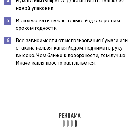
Бумага или салфетка должны быть только из
новой упаковки.
Использовать нужно только йод с хорошим
сроком годности.
Все зависимости от использования бумаги или
стакана нельзя, капая йодом, поднимать руку
высоко. Чем ближе к поверхности, тем лучше.
Иначе капля просто расплывется.
А так выглядит тест на
беременность при помощи
капли йода
Прощупывание пульса помогает определить
беременность в домашних условиях. Делать это
следует через живот. Внутренние перемены после
зачатия затрагивают и кровоснабжение. Оно
увеличивается, что провоцирует больший приток
крови к матке. Благодаря чему можно быстро