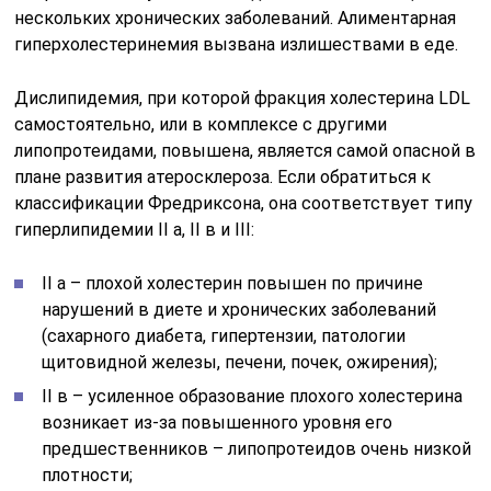
нескольких хронических заболеваний. Алиментарная
гиперхолестеринемия вызвана излишествами в еде.
Дислипидемия, при которой фракция холестерина LDL
самостоятельно, или в комплексе с другими
липопротеидами, повышена, является самой опасной в
плане развития атеросклероза. Если обратиться к
классификации Фредриксона, она соответствует типу
гиперлипидемии II а, II в и III:
II а – плохой холестерин повышен по причине
нарушений в диете и хронических заболеваний
(сахарного диабета, гипертензии, патологии
щитовидной железы, печени, почек, ожирения);
II в – усиленное образование плохого холестерина
возникает из-за повышенного уровня его
предшественников – липопротеидов очень низкой
плотности;