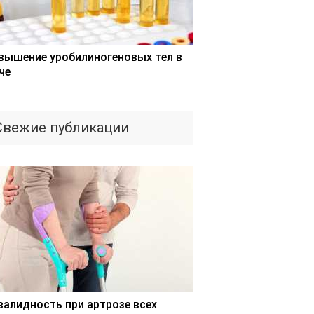
вышение уробилиногеновых тел в
че
Свежие публикации
валидность при артрозе всех