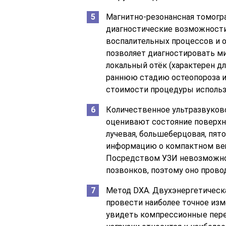
Магнитно-резонансная томогр
диагностические возможности:
воспалительных процессов и о
позволяет диагностировать ми
локальный отёк (характерен дл
раннюю стадию остеопороза и
стоимости процедуры использу
Количественное ультразвуково
оценивают состояние поверхн
лучевая, большеберцовая, пят
информацию о компактном вещ
Посредством УЗИ невозможно 
позвонков, поэтому оно прово
Метод DXA. Двухэнергетическ
провести наиболее точное изм
увидеть компрессионные пере