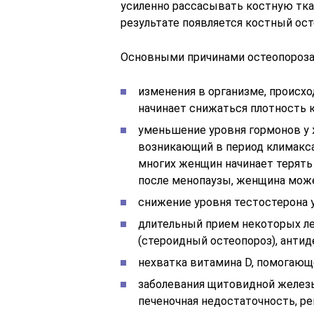
усиленно рассасывать костную ткан
результате появляется костный ост
Основными причинами остеопороза
изменения в организме, происхо
начинает снижаться плотность к
уменьшение уровня гормонов у
возникающий в период климакса:
многих женщин начинает терять 
после менопаузы, женщина може
снижение уровня тестостерона 
длительный прием некоторых л
(стероидный остеопороз), анти
нехватка витамина D, помогающ
заболевания щитовидной железы,
печеночная недостаточность, р