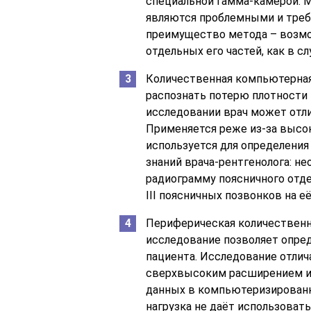
специальной гамма-камерой. М
являются проблемными и треб
преимущество метода – возмож
отдельных его частей, как в с
Количественная компьютерная
распознать потерю плотности 
исследовании врач может отли
Применяется реже из-за высоко
используется для определения
знаний врача-рентгенолога: н
радиограмму поясничного отдел
III поясничных позвонков на е
Периферическая количественн
исследование позволяет опре
пациента. Исследование отли
сверхвысоким расширением и
данных в компьютеризированн
нагрузка не даёт использоват