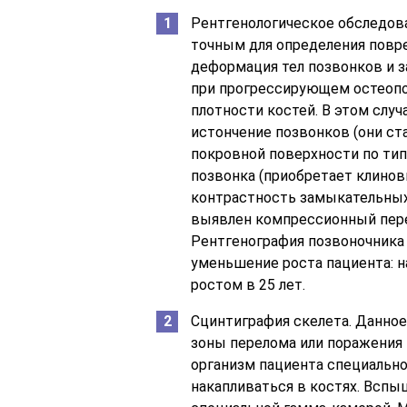
Рентгенологическое обследова
точным для определения повре
деформация тел позвонков и 
при прогрессирующем остеопо
плотности костей. В этом слу
истончение позвонков (они ст
покровной поверхности по тип
позвонка (приобретает клино
контрастность замыкательных
выявлен компрессионный пере
Рентгенография позвоночника н
уменьшение роста пациента: на 
ростом в 25 лет.
Сцинтиграфия скелета. Данно
зоны перелома или поражения 
организм пациента специально
накапливаться в костях. Вспы