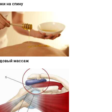
нки на спину
довый массаж