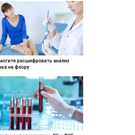
могите расшифровать анализ
зка на флору