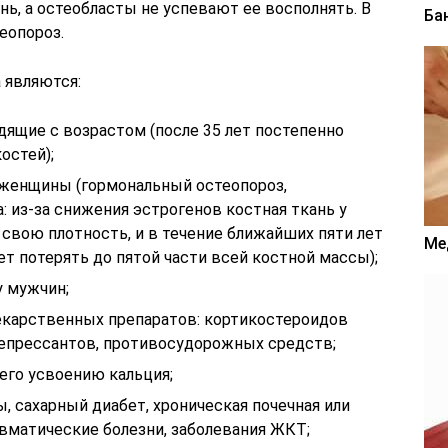
ь, а остеобласты не успевают ее восполнять. В
Ба
еопороз.
 являются:
дящие с возрастом (после 35 лет постепенно
остей);
 женщины (гормональный остеопороз,
 из-за снижения эстрогенов костная ткань у
свою плотность, и в течение ближайших пяти лет
Ме
т потерять до пятой части всей костной массы);
у мужчин;
екарственных препаратов: кортикостероидов
депрессантов, противосудорожных средств;
его усвоению кальция;
 сахарный диабет, хроническая почечная или
евматические болезни, заболевания ЖКТ;