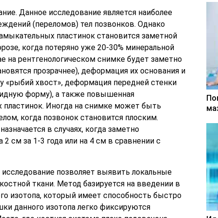
ние. Данное исследование является наиболее
ждений (переломов) тел позвонков. Однако
замыкательных пластинок становится заметной
розе, когда потеряно уже 20-30% минеральной
чае на рентгенологическом снимке будет заметно
ановятся прозрачнее), деформация их основания и
у «рыбий хвост», деформация передней стенки
видную форму), а также повышенная
По
 пластинок. Иногда на снимке может быть
ма
лом, когда позвонок становится плоским.
азначается в случаях, когда заметно
2 см за 1-3 года или на 4 см в сравнении с
е исследование позволяет выявить локальные
костной ткани. Метод базируется на введении в
го изотопа, который имеет способность быстро
шки данного изотопа легко фиксируются