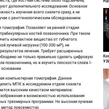
еста, где костная система плохо подсвечена,
Ид
уют дополнительного исследования. Основное
ность изучения всего скелета сразу, а не
лучае с рентгенологическим обследованием.
 томография. Позволяет на ранней стадии
трабекулярных костей позвоночника. При таком
чить компактное вещество от губчатого.
й лучевой нагрузки (100-300 мР), не
 результатов лечения. Требует расширенных
Ко
еобходимо не только правильно сделать цифровую
УЗ
а позвоночника, но и изучить плоскости слоёв I-
ё основании.
ая компьютерная томография. Данное
делить МПК в исследуемом отделе скелета
чается высоким качеством материалов:
зображения и возможностью использования
ых трёхмерных программах. Но высокая лучевая
ь метод повсеместно.