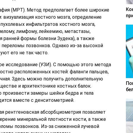
Ко
афия (МРТ). Метод предполагает более широкие
пр
 визуализация костного мозга, определение
пухолевых инфильтратов костного мозга,
елому, лимфому, лейкемию, метастазы,
я ранней формы болезни Зудека), а также
 переломы позвонков. Однако из-за высокой
ют его не так часто.
е исследование (УЗИ). С помощью этого метода
остно расположенных костей: фаланги пальцев,
очная. Здесь можно получить дополнительную
По
естве и архитектонике костных балок.
бе
произвести замеры шейки бедра и тела
дится вместе с денситометрией.
ая рентгеновская абсорбциометрия позволяет
ерение минеральной плотности кости, а также
ломы позвонков. Из-за сниженной лучевой