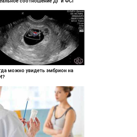
еальное соотношение ДГ и ФСГ
гда можно увидеть эмбрион на
И?