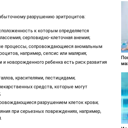
.
избыточному разрушению эритроцитов:
сположенность к которым определяется
елассемия, серповидно-клеточная анемия;
ые процессы, сопровождающиеся аномальным
оцитов, например, сепсис или малярия;
По
и и новорожденного ребенка есть риск развития
ма
аллов, красителями, пестицидами;
лекарственных средств, которые могут
;
провождающиеся разрушением клеток крови;
яния при серьезных повреждениях, например,
.