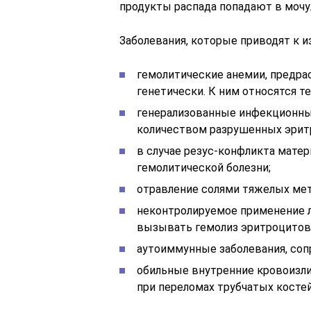
продукты распада попадают в мочу
Заболевания, которые приводят к 
гемолитические анемии, предра
генетически. К ним относятся т
генерализованные инфекционн
количеством разрушенных эритр
в случае резус-конфликта матер
гемолитической болезни;
отравление солями тяжелых мет
неконтролируемое применение 
вызывать гемолиз эритроцитов
аутоиммунные заболевания, со
обильные внутренние кровоизли
при переломах трубчатых костей