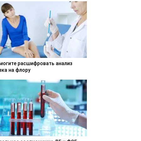
могите расшифровать анализ
зка на флору