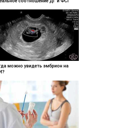
еальное соотношение ДГ и ФСГ
гда можно увидеть эмбрион на
И?