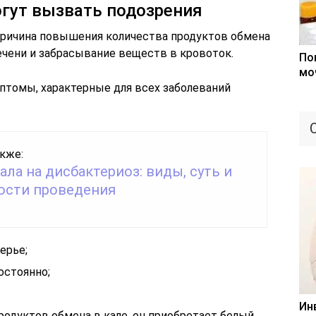
гут вызвать подозрения
причина повышения количества продуктов обмена
ечени и забрасывание веществ в кровоток.
По
мо
птомы, характерные для всех заболеваний
кже:
ала на дисбактериоз: виды, суть и
ости проведения
ерье;
остоянно;
Ин
родуктов обмена в кале, он приобретает белый