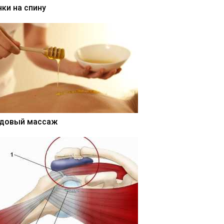
нки на спину
довый массаж