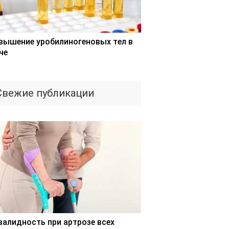
вышение уробилиногеновых тел в
че
Свежие публикации
валидность при артрозе всех