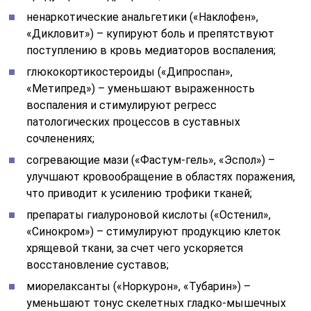
ненаркотические анальгетики («Наклофен»,
«Дикловит») – купируют боль и препятствуют
поступлению в кровь медиаторов воспаления;
глюкокортикостероиды («Дипроспан»,
«Метипред») – уменьшают выраженность
воспаления и стимулируют регресс
патологических процессов в суставных
сочленениях;
согревающие мази («Фастум-гель», «Эспол») –
улучшают кровообращение в областях поражения,
что приводит к усилению трофики тканей;
препараты гиалуроновой кислоты («Остенил»,
«Синокром») – стимулируют продукцию клеток
хрящевой ткани, за счет чего ускоряется
восстановление суставов;
миорелаксанты («Норкурон», «Тубарин») –
уменьшают тонус скелетных гладко-мышечных