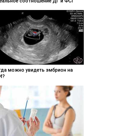
еальное соотношение ДГ и ФСГ
гда можно увидеть эмбрион на
И?