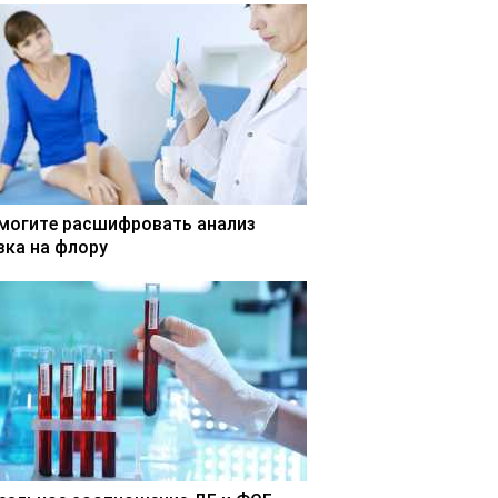
могите расшифровать анализ
зка на флору