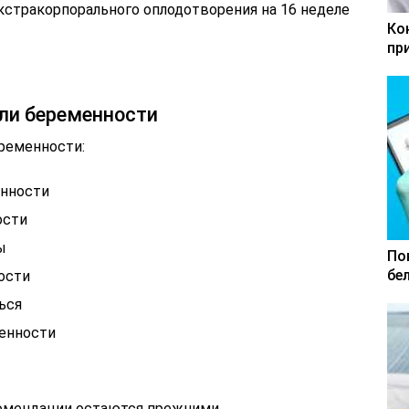
кстракорпорального оплодотворения на 16 неделе
Ко
пр
ли беременности
еременности:
енности
ости
ы
По
бе
ости
ься
менности
комендации остаются прежними