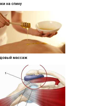
нки на спину
довый массаж