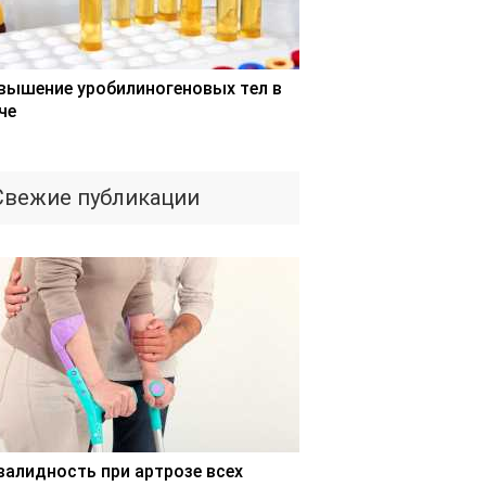
вышение уробилиногеновых тел в
че
Свежие публикации
валидность при артрозе всех