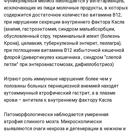
Фуникулярный мелиоз наблюдается у вегетарианцев,
исключающих из пищи молочные продукты, в которых
содержится достаточное количество витамина В12;
при нарушении секреции внутреннего фактора Касла
(ахилия, гастроэктомия, синдром мальабсорбции,
обусловленный спру, терминальный илеит (болезнь
Крона), целиакия, туберкулезный энтерит, пеллагра);
при поглощении витамина В12 избыточной кишечной
флорой (дивертикулез кишечника , синдром “слепой
петли” при энтероанастомозах, дифиллоботриоз).
Играют роль иммунные нарушения: более чем у
половины больных пернициозной анемией находят
аутоиммунный атрофический гастрит, а в плазме
крови – антитела к внутреннему фактору Касла.
Патоморфологически наблюдается умеренная
атрофия спинного мозга. Микроскопически
выявляются очаги некроза и дегенерации в нежном и