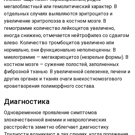
мегалобластный или гемолитический характер. В
отдельных случаях выявляются эритроцитоз и
увеличение эритропоэза в костном мозге. В
гемограмме количество лейкоцитов увеличено,
иногда снижено, отмечается нейтрофилез со сдвигом
влево. Количество тромбоцитов увеличено или
нормально, они функционально неполноценны. В
миелограмме — мегакариоцитоз (незрелые формы). В
костном мозге — сужение полостей, заполненных
фиброзной тканью. В увеличенной селезенке, печени и
других органах и тканях очаги внекостномозгового
кроветворения полиморфного состава.
Диагностика
Одновременное проявление симптомов
злокачественной анемии и неврологических
расстройств заметно облегчает диагностику.
Трудности возникают в тех случаях, когда поражения