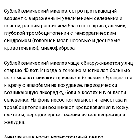
Сублейкемический миелоз; остро протекающий
вариант с выраженным увеличением селезенки и
печени, ранним развитием бластного криза, анемии,
глубокой тромбоцитопении с геморрагическим
синдромом (головной мозг, носовые и десневые
кровотечения), миелофиброза.
Сублейкемический миелоз чаще обнаруживается у лиц
старше 40 лет. Иногда в течение многих лет больные
не отмечают никаких признаков болезни, обращаются
к врачу с жалобами на похудание, периодически
возникающую лихорадку, боли в костях и в области
селезенки. На фоне несостоятельности гемостаза и
тромбоцитопении возникают кровоизлияния в кожу,
суставы, нередки кровотечения из вен пищевода и
желудка.
Анемия чаще носит нормохромный, редко