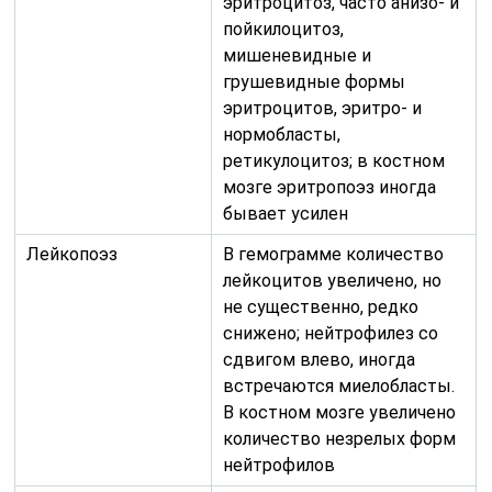
эритроцитоз, часто анизо- и
пойкилоцитоз,
мишеневидные и
грушевидные формы
эритроцитов, эритро- и
нормобласты,
ретикулоцитоз; в костном
мозге эритропоэз иногда
бывает усилен
Лейкопоэз
В гемограмме количество
лейкоцитов увеличено, но
не существенно, редко
снижено; нейтрофилез со
сдвигом влево, иногда
встречаются миелобласты.
В костном мозге увеличено
количество незрелых форм
нейтрофилов