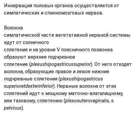
или тазовому, сплетению (
plexus
uterovaginalis
,
s
.
pelvicus
)
.
Маточно-влагалищные
сплетения располагаются в параметральной клетчатке
сбоку и сзади от
матки на уровне внутреннего зева и шеечного канала.
К этому сплетению
подходят ветви тазового нерва (
n
.
pelvicus
).
Симпатические и парасимпатические волокна,
отходящие от
маточно-влагалищного сплетения, иннервируют
влагалище, матку, внутренние
отделы маточных труб, мочевой пузырь.
Яичники иннервируются симпатическими и
парасимпатическими нервами из яичникового
сплетения (
plexus
ovaricus
).