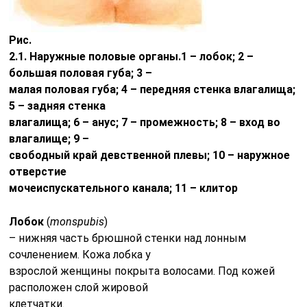
Рис.
2.1. Наружные половые органы.1 – лобок; 2 –
большая половая губа; 3 –
малая половая губа; 4 – передняя стенка влагалища;
5 – задняя стенка
влагалища; 6 – анус; 7 – промежность; 8 – вход во
влагалище; 9 –
свободный край девственной плевы; 10 – наружное
отверстие
мочеиспускательного канала; 11 – клитор
Лобок
(
mons
pubis
)
– нижняя часть брюшной стенки над лонным
сочленением. Кожа лобка у
взрослой женщины покрыта волосами. Под кожей
расположен слой жировой
клетчатки.