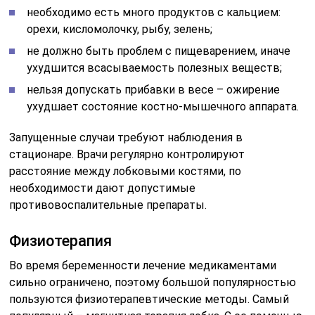
Симптомы заболевания
Чаще всего болезнь проявляется за пару месяцев до
родов, но ее можно заподозрить еще на ранней стадии
развития. При этом основным признаком станет
хруст или щелчок в области лобка. Это происходит из-
за смещения лобковых костей, которые становятся