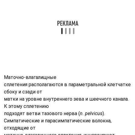
Наружные половые органы и тазовое дно в основном
иннервируются половым нервом (
n
.
pudendus
).
Тазовая
клетчатка хорошо развита в полости малого таза,
окружает все его
органы, образуя следующие отделы: пред- и
околопузырный; околоматочный и
околовлагалищный; околокишечный. На одних
участках клетчатка рыхлая, на
других тяжистая, но все ее отделы связаны между
собой.
Плюсы УЗИ
Обследование популярно по трем причинам:
Безболезненность.