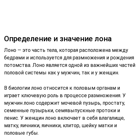
мужчин лоно содержит мочевой пузырь, простату,
семенные пузырьки, семявыпускные протоки и
пенис. У женщин лоно включает в себя влагалище,
матку, яичники, яичники, клитор, шейку матки и
половые губы.
Читайте также:
Лечение после
перелома ребер без
осложнений
В науке и исследованиях лоно часто анализируется для
изучения здоровья половой системы человека.
Определение состояния и функций лона может помочь
выявить различные патологии и заболевания.
Значение лона также присутствует в культуре и