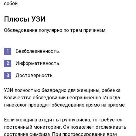
Люди со следующими проблемами должны особенно
сильно :
узким тазом;
искривлением позвоночника;
травмами таза;
разрывами связочного аппарата в анамнезе;
крупным плодом.
УЗИ показано при вынашивании двойняшек,