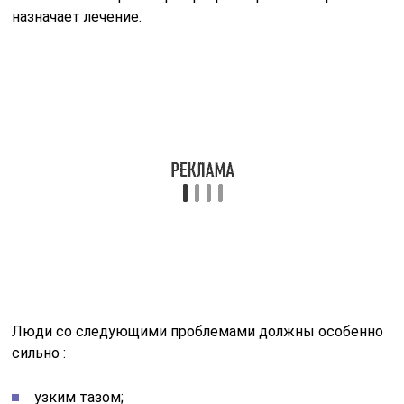
тройняшек. Обследование показано при неправильном
положении плода. Например, если он лежит ягодицами
вниз. Если ребенок развивается неправильно, то это
оказывает удвоенную нагрузку на таз.
Система вагинального здоровья
Вагина является частью женской репродуктивной
системы и играет важную роль в поддержании ее
здоровья. Гениталии женщины обладают собственной
экосистемой бактерий, которые помогают защищать
от инфекций и болезней.
Нарушение баланса флоры может привести к
появлению различных проблем, таких как вагиноз,
молочница и другие инфекции. Чтобы поддерживать
здоровье вагины, нужно следить за гигиеной,
используя нежные средства, облегчающие баланс
бактерий.