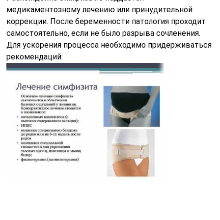
во 2-3 триместре нужно носить бандаж или
корсет, который предотвращает чрезмерное
растяжение (примерно с 25 недели беременности);
необходимо стоять или сидеть на одном месте
только в течение 1 часа, затем следует двигаться;
нельзя сидеть, складывая ноги друг на друга или
поджимая под себя;
необходимо есть много продуктов с кальцием:
орехи, кисломолочку, рыбу, зелень;
не должно быть проблем с пищеварением, иначе
ухудшится всасываемость полезных веществ;
нельзя допускать прибавки в весе – ожирение
ухудшает состояние костно-мышечного аппарата.