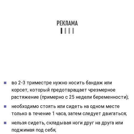
Запущенные случаи требуют наблюдения в
стационаре. Врачи регулярно контролируют
расстояние между лобковыми костями, по
необходимости дают допустимые
противовоспалительные препараты.
Физиотерапия
Во время беременности лечение медикаментами
сильно ограничено, поэтому большой популярностью
пользуются физиотерапевтические методы. Самый
популярный – магнитная терапия лобка. С ее помощью
уменьшается давление, улучшается состояние мышц
таза, поясницы и бедер. Врачи рекомендуют
заниматься лечебной гимнастикой, которая нацелена
на укрепление этих же структур.