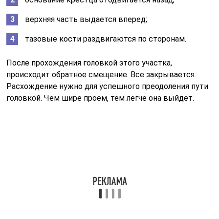
верхняя часть выдается вперед;
тазовые кости раздвигаются по сторонам.
После прохождения головкой этого участка,
происходит обратное смещение. Все закрывается.
Расхождение нужно для успешного преодоления пути
головкой. Чем шире проем, тем легче она выйдет.
Определение и значение лона
Лоно — это часть тела, которая расположена между
бедрами и используется для размножения и рождения
потомства. Лоно является одной из важнейших частей
половой системы как у мужчин, так и у женщин.
В биологии лоно относится к половым органам и
играет ключевую роль в процессе размножения. У