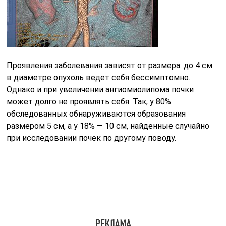
Проявления заболевания зависят от размера: до 4 см
в диаметре опухоль ведет себя бессимптомно.
Однако и при увеличении ангиомиолипома почки
может долго не проявлять себя. Так, у 80%
обследованных обнаруживаются образования
размером 5 см, а у 18% — 10 см, найденные случайно
при исследовании почек по другому поводу.
Размер в 4-5 см считается предельно безопасным,
поскольку у подавляющего большинства людей
никаких симптомов при этом нет. В дальнейшем
опухоли требуется больше кислорода. Мышечная
ткань формируется быстрее сосудов, которые не
успевают за ростом мышц.