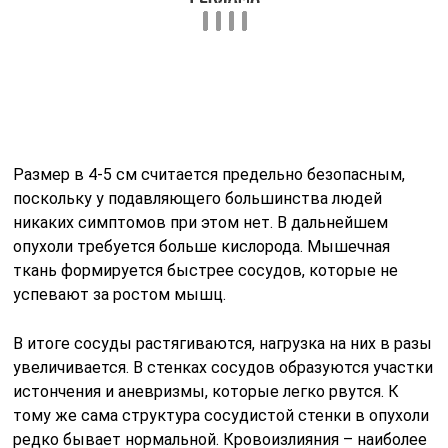
В итоге сосуды растягиваются, нагрузка на них в разы
увеличивается. В стенках сосудов образуются участки
истончения и аневризмы, которые легко рвутся. К
тому же сама структура сосудистой стенки в опухоли
редко бывает нормальной. Кровоизлияния – наиболее
частые осложнения таких опухолей.
Ангиомиолипома почки может проявлять себя таким
признаками:
тупые боли или дискомфорт в пояснице и животе
на стороне опухоли;
быстрая утомляемость, слабость;
увеличение почки или ясно прощупываемое
округлое эластичное уплотнение в животе;
примесь ;