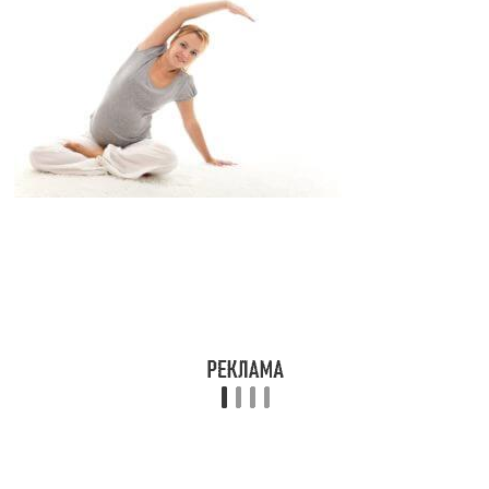
«Кошечка». Для выполнения этого упражнения
необходимо занять положение на четвереньках.
Прогибание и выгибание спины поочередно. При
этом можно поворачивать шею.
«Скрутка». Такое упражнение выполняется стоя.
Спина должна быть ровная, голова смотреть
прямо, подбородок должен быть параллельно
полу. Ноги располагаются на ширине плеч.
Необходимо поворачивать корпус в стороны,