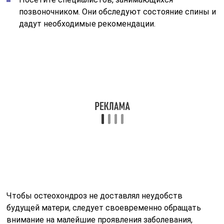
позвоночником. Они обследуют состояние спины и
дадут необходимые рекомендации.
Чтобы остеохондроз не доставлял неудобств
будущей матери, следует своевременно обращать
внимание на малейшие проявления заболевания,
вовремя посещать специалистов и не заниматься
самолечением. Только медработники способны
назначить адекватную терапию, которая не принесёт
вреда плоду и будущей маме
Лечебная гимнастика
Грамотно подобранный комплекс гимнастических
упражнений — самый эффективный метод для
лечения остеохондроза поясничного
отдела
позвоночника в период
беременности. Упражнения
основаны на принципах йоги, несложны и не требуют
серьезных физических усилий. При выполнении