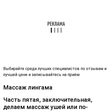
На ушах расположено много активных точек, не будем
все их описывать, запомните, главное, при головной
или зубной боли массажируйте мочку уха. А при
проблемах во внутренних органах массируют
соответственно внутреннюю часть ушной раковины.
Массаж этой зоны обычно делают не больше 5–8 мин,
но если парню нравится, можно и дольше.