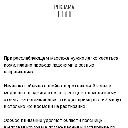
Начинают обычно с шейно-воротниковой зоны и
медленно продвигаются к крестцово-поясничному
отделу. На поглаживания отводят примерно 5-7 минут,
и столько же времени на растирание
Особое внимание уделяют области поясницы,
выполняя круговые поглаживания и растирание по
направлению от позвоночника к бокам. Завершают
поглаживанием продольными движениями от шеи к
пояснице
Видео – Расслабляющий массаж спины
Массаж спины мужской