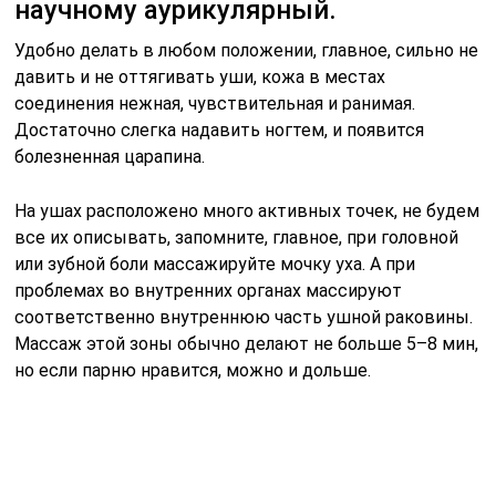
Обязательно чередуйте надавливания, с
поглаживаниями, чтобы массажируемый не
раздражался и не напрягался.
Пару слов о лечебных кремах, любой крем в
несколько раз эффективней действует после
массажа, так что если есть возможность и
потребность, применяйте их, нанося на проблемные
зоны. Не стоит только злоупотреблять кремами с
агрессивными компонентами, сильно согревающими,
после массажа на коже может остаться красный след
как от ожога.
После всех видов массажа лучше всего, когда парень
полежит, отдохнет 10-30 мин. Делать массаж одной и
той же зоны можно минимум, чем через день, а чтобы