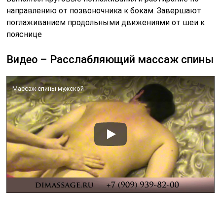
Выбирайте среди лучших специалистов по отзывам и
лучшей цене и записывайтесь на приём
Массаж лингама
Часть пятая, заключительная,
делаем массаж ушей или по-
научному аурикулярный.
Удобно делать в любом положении, главное, сильно не
давить и не оттягивать уши, кожа в местах
соединения нежная, чувствительная и ранимая.
Достаточно слегка надавить ногтем, и появится
болезненная царапина.