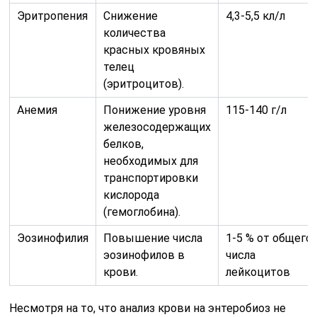
Эритропения
Снижение
4,3-5,5 кл/л
количества
красных кровяных
телец
(эритроцитов).
Анемия
Понижение уровня
115-140 г/л
железосодержащих
белков,
необходимых для
транспортировки
кислорода
(гемоглобина).
Эозинофилия
Повышение числа
1-5 % от общего
эозинофилов в
числа
крови.
лейкоцитов
Несмотря на то, что анализ крови на энтеробиоз не