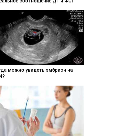
еальное соотношение ДГ и ФСГ
гда можно увидеть эмбрион на
И?