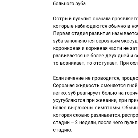
больного зуба.
Острый пульпит сначала проявляе
которые наблюдаются обычно в ноч
Первая стадия развития называется
зуба заполняются серозным экссуда
коронковая и корневая части не за
развивается не более двух дней и
то возникает, то отступает. При ох
Если лечение не проводится, проце
Серозная жидкость сменяется гной
легко: зуб реагирует болью на горя
усугубляются при жевании, при при
более выражены симптомы. Обычно
которая словно разливается, распр
стадии – 2 недели, после чего пуль
стадию.