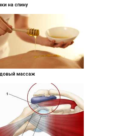
нки на спину
довый массаж