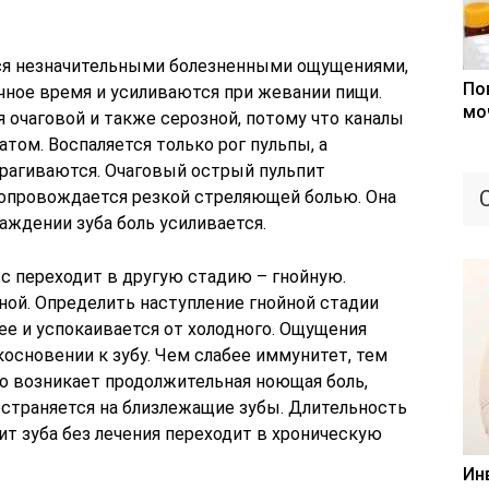
тся незначительными болезненными ощущениями,
По
ное время и усиливаются при жевании пищи.
мо
 очаговой и также серозной, потому что каналы
том. Воспаляется только рог пульпы, а
трагиваются. Очаговый острый пульпит
 сопровождается резкой стреляющей болью. Она
лаждении зуба боль усиливается.
сс переходит в другую стадию – гнойную.
ной. Определить наступление гнойной стадии
чее и успокаивается от холодного. Ощущения
косновении к зубу. Чем слабее иммунитет, тем
 возникает продолжительная ноющая боль,
остраняется на близлежащие зубы. Длительность
пит зуба без лечения переходит в хроническую
Ин