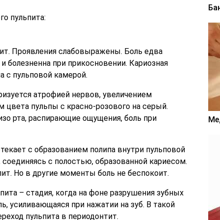
Ба
го пульпита:
ит. Проявления слабовыражены. Боль едва
 и болезненна при прикосновении. Кариозная
 с пульповой камерой.
ризуется атрофией нервов, увеличением
м цвета пульпы с красно-розового на серый.
изо рта, распирающие ощущения, боль при
Ме
текает с образованием полипа внутри пульповой
, соединяясь с полостью, образованной кариесом.
лит. Но в другие моменты боль не беспокоит.
пита – стадия, когда на фоне разрушения зубных
ь, усиливающаяся при нажатии на зуб. В такой
ереход пульпита в периодонтит.