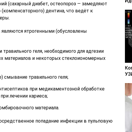
Ид
ий (сахарный диабет, остеопороз — замедляют
(компенсаторного) дентина, что ведёт к
еры.
 являются ятрогенными (обусловлены
 травильного геля, необходимого для адгезии
х материалов и некоторых стеклоиономерных
Ко
УЗ
) смывание травильного геля;
нтисептиков при медикаментозной обработке
при лечении кариеса;
омбировочного материала.
осредственное попадание инфекции в пульповую