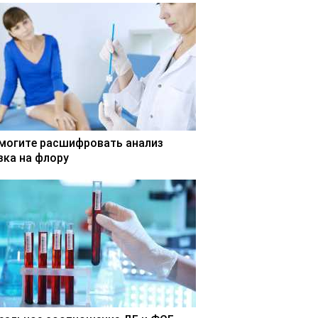
могите расшифровать анализ
зка на флору