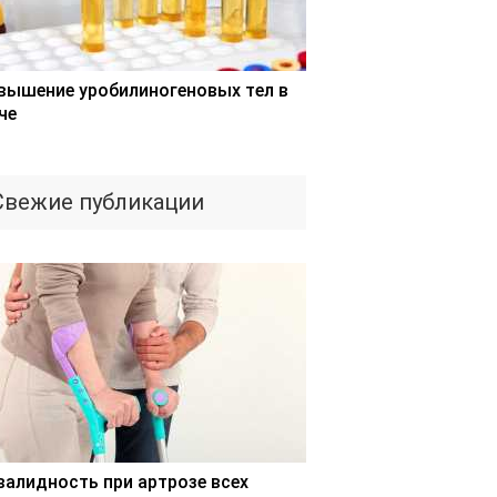
вышение уробилиногеновых тел в
че
Свежие публикации
валидность при артрозе всех