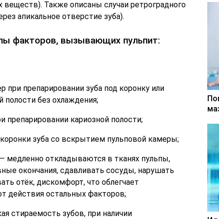
х веществ). Также описаны случаи ретроградного
ерез апикальное отверстие зуба).
пы факторов, вызывающих пульпит:
р при препарировании зуба под коронку или
По
й полости без охлаждения;
ма
ри препарировании кариозной полости;
коронки зуба со вскрытием пульповой камеры;
— медленно откладываются в тканях пульпы,
вные окончания, сдавливать сосуды, нарушать
ть отёк, дискомфорт, что облегчает
от действия остальных факторов;
ая стираемость зубов, при наличии