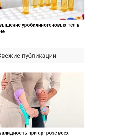
вышение уробилиногеновых тел в
че
Свежие публикации
валидность при артрозе всех