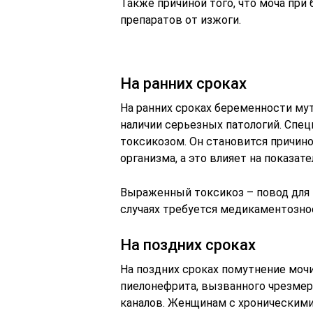
Также причиной того, что моча при
препаратов от изжоги.
На ранних сроках
На ранних сроках беременности мут
наличии серьезных патологий. Спе
токсикозом. Он становится причин
организма, а это влияет на показате
Выраженный токсикоз – повод для 
случаях требуется медикаментозно
На поздних сроках
На поздних сроках помутнение моч
пиелонефрита, вызванного чрезме
каналов. Женщинам с хроническими