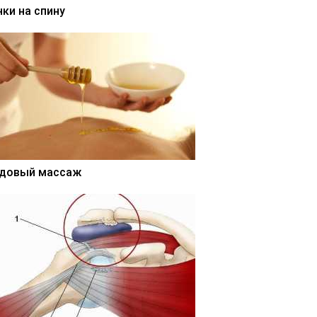
нки на спину
довый массаж