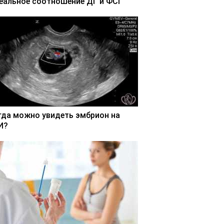
еальное соотношение ДГ и ФСГ
гда можно увидеть эмбрион на
И?