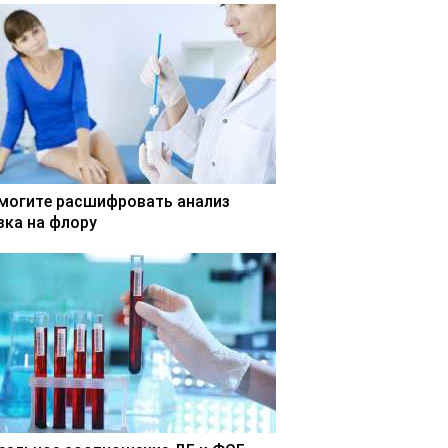
могите расшифровать анализ
зка на флору