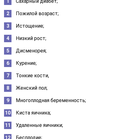
Трансплантация внутренних органов;
Злоупотребление алкоголем и кофеином;
Неправильное питание;
Несвоевременное обращение за медицинской
помощью;
Хронические инфекционные и паразитарные
заболевания;
Пониженная способность организма к
регенерации костной ткани;
Тяжелая сочетанная травма;
Онкология;
Остеопороз;