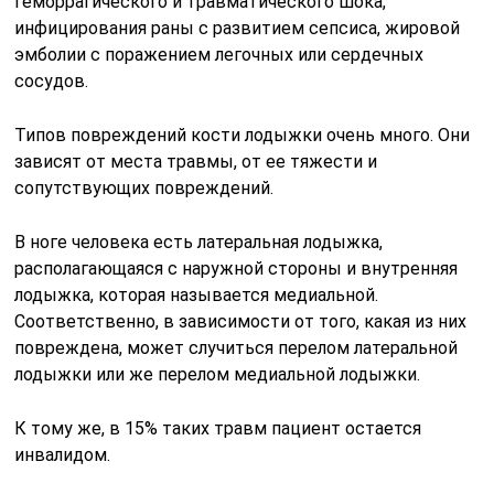
повреждена, может случиться перелом латеральной
лодыжки или же перелом медиальной лодыжки.
К тому же, в 15% таких травм пациент остается
инвалидом.
Переломы принято подразделять на две большие
группы: открытый и закрытый. Закрытый перелом —
без повреждения мягких тканей ноги. Открытый –
наоборот, сопровождается повреждением осколками
сломанной кости мышц, кожи и прочих мягких тканей.
Если рассматривать переломы щиколоток глубоко,
выделяют виды:
Открытый перелом;
Закрытый перелом наружной лодыжки или
внутренней лодыжки;