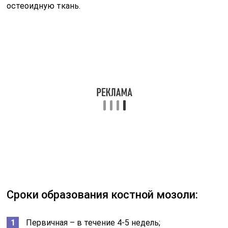
например, кости голени срастаются в течении 3
месяцев, а перелом шейки бедра – в течение 6
месяцев. Чем больше возраст больного, тем хуже
срастается кость. Перелом шейки бедра надолго
приковывает пожилого человека к постели, вызывая
такие осложнения, как тромбоэмболия легочной
артерии, застойная пневмония и пролежни.
Общие причины замедленной
консолидации:
Сахарный диабет;
Пожилой возраст;
Истощение;
Низкий рост;
Дисменорея;