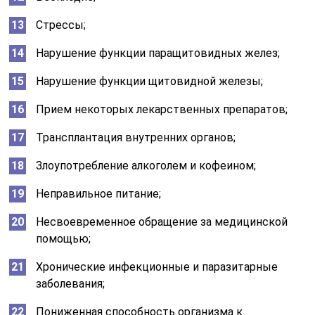
Гипокальциемия;
Период менопаузы у женщин;
Авитаминоз и гиповитаминоз;
Период беременности и кормление грудью.