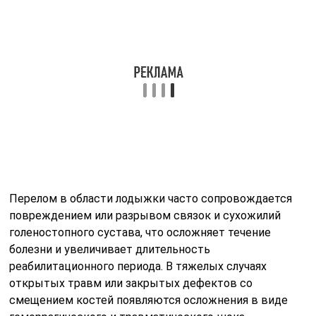
повреждением или разрывом связок и сухожилий
голеностопного сустава, что осложняет течение
болезни и увеличивает длительность
реабилитационного периода. В тяжелых случаях
открытых травм или закрытых дефектов со
смещением костей появляются осложнения в виде
геморрагического и травматического шока,
инфицирования раны с развитием сепсиса, жировой
эмболии с поражением легочных или сердечных
сосудов.
Типов повреждений кости лодыжки очень много. Они
зависят от места травмы, от ее тяжести и
сопутствующих повреждений.
В ноге человека есть латеральная лодыжка,
располагающаяся с наружной стороны и внутренняя
лодыжка, которая называется медиальной.
Соответственно, в зависимости от того, какая из них