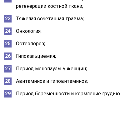
Местные причины замедленной
консолидации:
Нарушение кровообращения;
Множественные переломы;
Сильное размозжение мягких тканей при травме;
Попадание инородных предметов в рану;
Попадание инфекции в рану;
Интерпозиция тканей;
Чрезмерная лучевая нагрузка;
Плохая репозиция;