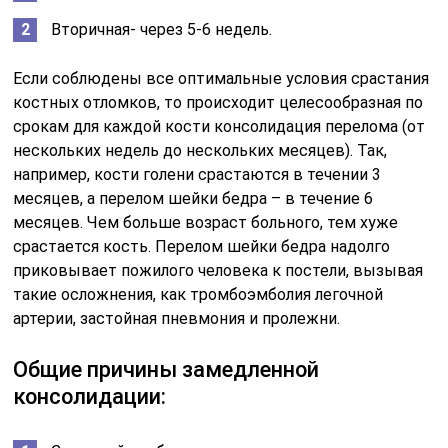
Курение;
Тонкие кости,
Женский пол;
Многоплодная беременность;
Киста яичника;
Удаленные яичники;
Бесплодие;
Стрессы;
Нарушение функции паращитовидных желез;
Нарушение функции щитовидной железы;
Прием некоторых лекарственных препаратов;