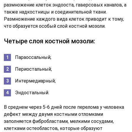
Эндостальный.
В среднем через 5-6 дней после перелома у человека
дефект между двумя костными отломками
заполняется фибробластами, мелкими сосудами,
клетками остеобластов, которые образуют
остеоидную ткань.
Сроки образования костной мозоли:
Первичная – в течение 4-5 недель;
Вторичная- через 5-6 недель.
Если соблюдены все оптимальные условия срастания
костных отломков, то происходит целесообразная по
срокам для каждой кости консолидация перелома (от
нескольких недель до нескольких месяцев). Так,