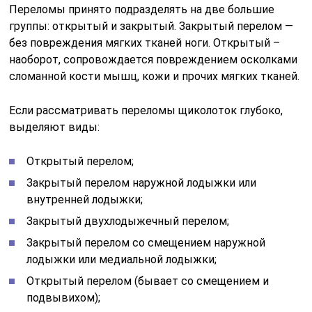
Закрытый двухлодыжечный перелом;
Закрытый перелом со смещением наружной
лодыжки или медиальной лодыжки;
Открытый перелом (бывает со смещением и
подвывихом);
Двухлодыжечный перелом со смещением,
вывихом или подвывихом.
Причины возникновения
Причин может быть множество. Например, у людей,
которые страдают от сахарного диабета, процесс
восстановления происходит в замедленном режиме.
Им требуется гораздо больше времени на то, чтобы
полностью восстановиться после полученной
травмы. На процесс консолидации также оказывают
влияние и другие факторы: