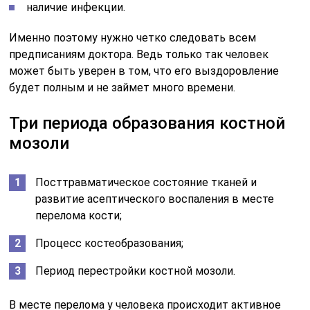
перелома кости;
Процесс костеобразования;
Период перестройки костной мозоли.
В месте перелома у человека происходит активное
размножение клеток эндооста, гаверсовых каналов, а
также надкостницы и соединительной ткани.
Размножение каждого вида клеток приводит к тому,
что образуется особый слой костной мозоли.
Четыре слоя костной мозоли:
Параоссальный;
Периостальный;
Интермедиарный;