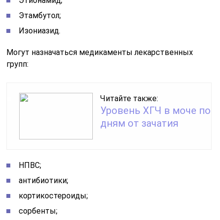
Этионамид;
Этамбутол;
Изониазид.
Могут назначаться медикаменты лекарственных
групп:
Читайте также:
Уровень ХГЧ в моче по
дням от зачатия
НПВС;
антибиотики;
кортикостероиды;
сорбенты;