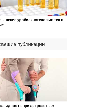
вышение уробилиногеновых тел в
че
Свежие публикации
валидность при артрозе всех