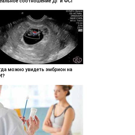
еальное соотношение ДГ и ФСГ
гда можно увидеть эмбрион на
И?