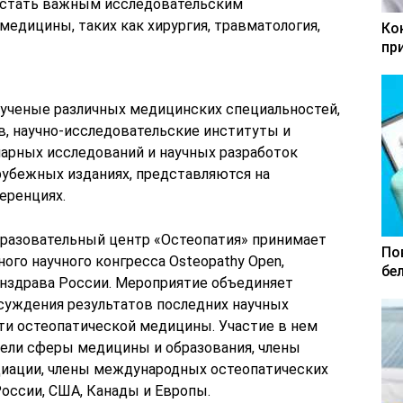
 стать важным исследовательским
медицины, таких как хирургия, травматология,
Ко
пр
 ученые различных медицинских специальностей,
, научно-исследовательские институты и
арных исследований и научных разработок
рубежных изданиях, представляются на
еренциях.
бразовательный центр «Остеопатия» принимает
По
ого научного конгресса Osteopathy Open,
бе
нздрава России. Мероприятие объединяет
бсуждения результатов последних научных
сти остеопатической медицины. Участие в нем
ели сферы медицины и образования, члены
циации, члены международных остеопатических
оссии, США, Канады и Европы.