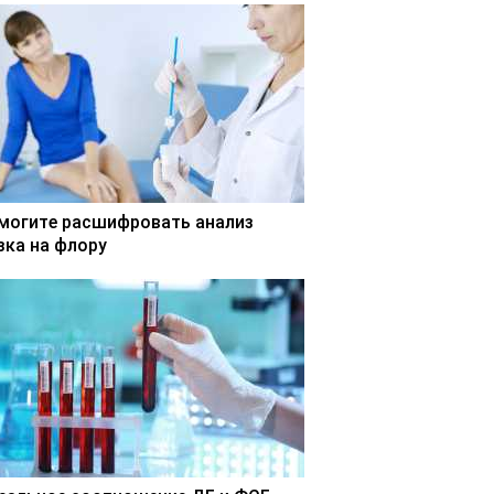
могите расшифровать анализ
зка на флору