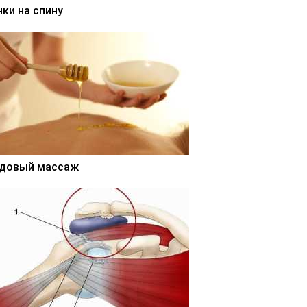
нки на спину
довый массаж