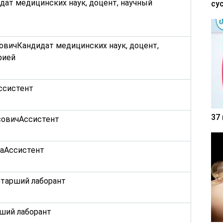
ат медицинских наук, доцент, научный
су
овичКандидат медицинских наук, доцент,
рией
ссистент
37
овичАссистент
наАссистент
тарший лаборант
ший лаборант