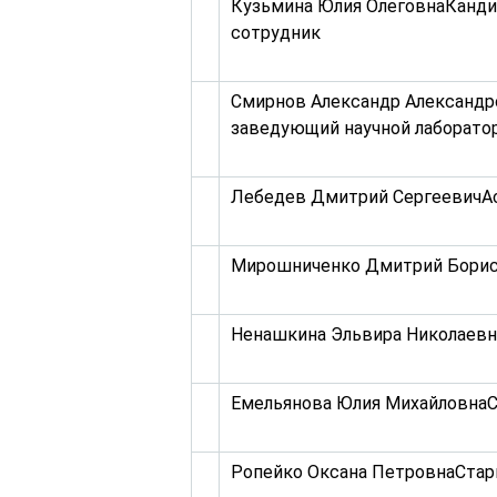
Кузьмина Юлия ОлеговнаКандид
сотрудник
Смирнов Александр Александр
заведующий научной лаборато
Лебедев Дмитрий СергеевичА
Мирошниченко Дмитрий Борис
Ненашкина Эльвира Николаев
Емельянова Юлия МихайловнаС
Ропейко Оксана ПетровнаСтар