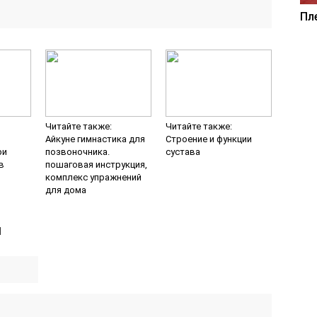
Пл
Читайте также:
Читайте также:
Айкуне гимнастика для
Строение и функции
ри
позвоночника.
сустава
в
пошаговая инструкция,
комплекс упражнений
для дома
й