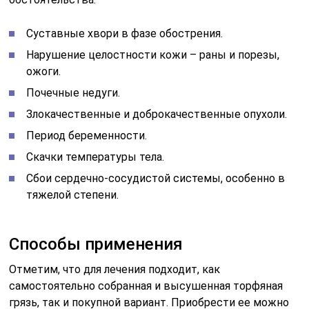
Способы применения
Отметим, что для лечения подходит, как
самостоятельно собранная и высушенная торфяная
грязь, так и покупной вариант. Приобрести ее можно
не только в специализированном магазине, а
практично в любом аптечном киоске.
Для проведения одного сеанса вам необходимо
развести немного грязи водой, придерживаясь
соотношения 1:7. На одну часть грязи следует взять 7
частей воды, тщательно перемешиваете и можно
наносить.
Первый способ применения – аппликации.
Нагрейте готовую смесь на водяной бане до
температуры в 40 градусов. Нанесите ее на