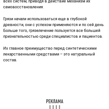
всех систем, приводя в действие механизм их
самовосстановления.
Грязи начали использоваться еще в глубокой
древности, они с успехом применяются и по сей день.
Больше того, грязелечение пользуется все большей
признательностью среди специалистов и пациентов.
Их главное преимущество перед синтетическими
лекарственными средствами – это натуральный
состав.
Противопоказания
Необходимо отметить, что грязевая терапия не может
рассматриваться как основное средство против
артрита или артроза. Пелоидотерапия применяется как
симптоматическое лечение в комплексе с иными
методами воздействия – лекарственными