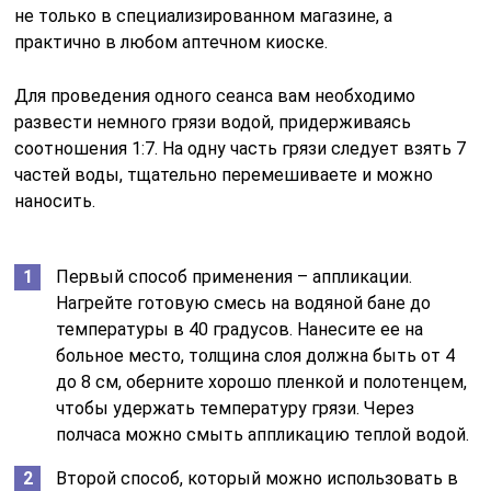
больное место, толщина слоя должна быть от 4
до 8 см, оберните хорошо пленкой и полотенцем,
чтобы удержать температуру грязи. Через
полчаса можно смыть аппликацию теплой водой.
Второй способ, который можно использовать в
домашних условиях, подходит при артрите кистей
и стоп. Подогретую грязь помещают в плотный
полиэтиленовый пакет, куда нужно засунуть
больную часть тела. Держите так до получаса.
После процедуры желательно еще минут 30
пожелать под одеялом. Длительность курса – от
8 до 12 дней. На протяжении года можно пройти 2
– 3 таких курса.
Показания к применению
I. Болезни костно-мышечной системы и