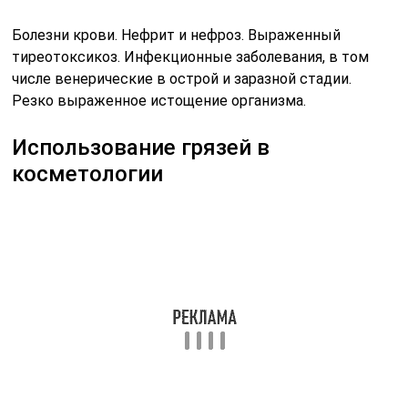
Для проведения маски, вам нужно разогретую на
водяной бане грязь, нанести тонким слоем в 1-2 мм на
очищенную кожу лица, область шеи и декольте. И
спокойно полежать, полностью расслабившись, 10
минут – для сухой и чувствительной кожи, 15 минут –
для жирной и нормальной кожи. Затем смыть все
теплой водой и нанести свой любимый питательный
крем. Маски из грязи оказывают мощное
противовоспалительное действие, снимает
имеющиеся раздражения на коже, отеки, сужает
поры, являются омолаживающей и глубокой
очищающей процедурой для кожи лица.
Рекомендуется делать 3 раза в неделю. Курс месяц —
полтора.