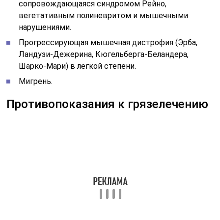
недостаточность яичников на почве эндокринных
заболеваний и др. Туберкулез любых органов.
Заболевания сердечно-сосудистой системы (пороки
сердца в стадии декомпенсации, выраженные
явления атеросклероза, далеко зашедшие стадия
гипертонической болезни, аневризма аорты и сердца,
стеноз аорты, варикозное расширение вен,
заболевания сосудов центральной нервной системы)
.Заболевания, протекающие с наклонностью к
повторным кровотечениям.
Болезни крови. Нефрит и нефроз. Выраженный
тиреотоксикоз. Инфекционные заболевания, в том
числе венерические в острой и заразной стадии.
Резко выраженное истощение организма.
Использование грязей в
косметологии