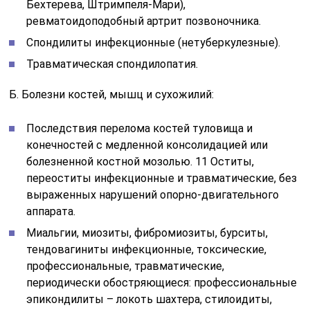
Миальгии, миозиты, фибромиозиты, бурситы,
тендовагиниты инфекционные, токсические,
профессиональные, травматические,
периодически обостряющиеся: профессиональные
эпикондилиты – локоть шахтера, стилоидиты,
переартриты.
Контрактуры: а) артрогенные, десмогенные,
Дюпюитрена; б) миогенные, в) на почве травм и
огнестрельных ранений как подготовительное
лечение перед ортопедическими операциями.
Остеомиелиты: а) хронические гематогенные
(кроме туберкулезных), фистулезные, не
требующие хирургического вмешательства, или
после него (при нормальной температуре); б)
хронические, огнестрельные, рецидивирующие до
и после хирургического вмешательства; в) после
переломов костей без секвестров.
Трофические язвы кожи (после длительно