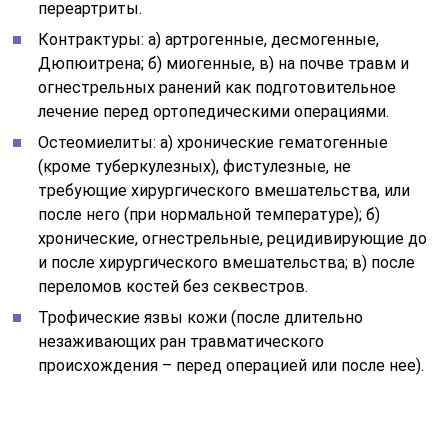
незаживающих ран травматического
происхождения – перед операцией или после нее).
II. Болезни нервной системы
Болезнь Рейно 1-3 стадии и синдромы Рейно
ганглионарного, вибрационного и другого
происхождения.
Вибрационная болезнь 1-3 стадии от воздействия
локальной и комбинированной вибрации,
сопровождающаяся синдромом Рейно,
вегетативным полиневритом и мышечными
нарушениями.
Прогрессирующая мышечная дистрофия (Эрба,
Ландузи-Дежерина, Кюгельберга-Беландера,
Шарко-Мари) в легкой степени.
Мигрень.