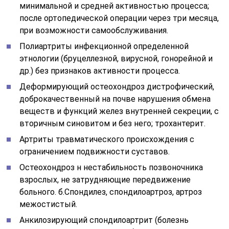
Остеохондроз н нестабильность позвоночника
взрослых, не затрудняющие передвижение
больного. б.Спондилез, спондилоартроз, артроз
межостистый.
Анкилозирующий спондилоартрит (болезнь
Бехтерева, Штримпеля-Мари),
ревматоидоподобный артрит позвоночника.
Спондилиты инфекционные (нетуберкулезные).
Травматическая спондилопатия.
Б. Болезни костей, мышц и сухожилий:
Последствия перелома костей туловища и
конечностей с медленной консолидацией или
болезненной костной мозолью. 11 Оститы,
переоститы инфекционные и травматические, без
выраженных нарушений опорно-двигательного
аппарата.