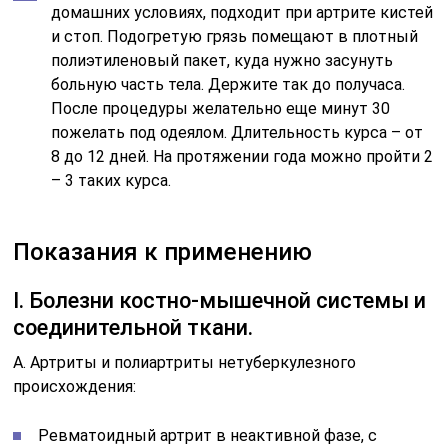
соединительной ткани.
А. Артриты и полиартриты нетуберкулезного
происхождения:
Ревматоидный артрит в неактивной фазе, с
минимальной и средней активностью процесса;
после ортопедической операции через три месяца,
при возможности самообслуживания.
Полиартриты инфекционной определенной
этнологии (бруцеллезной, вирусной, гонорейной и
др.) без признаков активности процесса.
Деформирующий остеохондроз дистрофический,
доброкачественный на почве нарушения обмена
веществ и функций желез внутренней секреции, с
вторичным синовитом и без него; трохантерит.
Артриты травматического происхождения с
ограничением подвижности суставов.