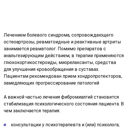
А важной частью лечения фибромиалгий становится
стабилизация психологического состояния пациента. В
чем заключается терапия:
консультации у психотерапевта и (или) психолога;
применение антидепрессантов (Венлафаксина,
Дулоксетина, Амитриптилина). Препараты
улучшают настроение, нормализуют сон,
устраняют психоэмоциональную нестабильность;