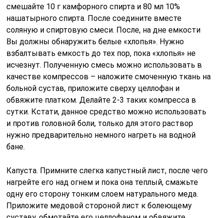
смешайте 10 г камфорного спирта и 80 мл 10%
нашатырного спирта. После соедините вместе
соляную и спиртовую смеси. После, на дне емкости
Вы должны обнаружить белые «хлопья». Нужно
взбалтывать емкость до тех пор, пока «хлопья» не
исчезнут. Полученную смесь можно использовать в
качестве компрессов – наложите смоченную ткань на
больной сустав, приложите сверху целлофан и
обвяжите платком. Делайте 2-3 таких компресса в
сутки. Кстати, данное средство можно использовать
и против головной боли, только для этого раствор
нужно предварительно немного нагреть на водной
бане.
Капуста. Примните слегка капустный лист, после чего
нагрейте его над огнем и пока она теплый, смажьте
одну его сторону тонким слоем натурального меда.
Приложите медовой стороной лист к болеющему
суставу, обмотайте его целлофаном и обвяжите