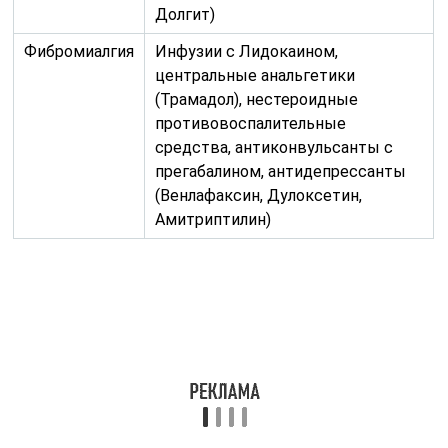
Долгит)
Фибромиалгия
Инфузии с Лидокаином,
центральные анальгетики
(Трамадол), нестероидные
противовоспалительные
средства, антиконвульсанты с
прегабалином, антидепрессанты
(Венлафаксин, Дулоксетин,
Амитриптилин)
Лечением болевого синдрома, сопровождающего
остеоартрозы, ревматоидные и реактивные артриты
занимается ревматолог. Помимо препаратов с
анальгезирующим действием, в терапии применяются
глюкокортикостероиды, миорелаксанты, средства
для улучшения кровообращения в суставах.
Пациентам рекомендован прием хондропротекторов,
замедляющих прогрессирование патологий