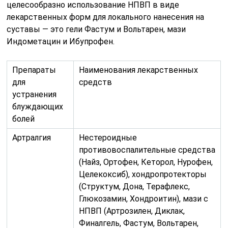
целесообразно использование НПВП в виде
лекарственных форм для локального нанесения на
суставы — это гели Фастум и Вольтарен, мази
Индометацин и Ибупрофен.
Препараты
Наименования лекарственных
для
средств
устранения
блуждающих
болей
Артралгия
Нестероидные
противовоспалительные средства
(Найз, Ортофен, Кеторол, Нурофен,
Целекоксиб), хондропротекторы
(Структум, Дона, Терафлекс,
Глюкозамин, Хондроитин), мази с
НПВП (Артрозилен, Диклак,
Финалгель, Фастум, Вольтарен,