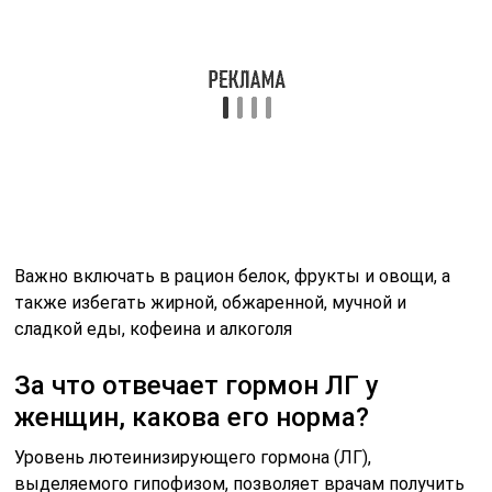
За что отвечает гормон ЛГ у
женщин, какова его норма?
Уровень лютеинизирующего гормона (ЛГ),
выделяемого гипофизом, позволяет врачам получить
некоторое представление о состоянии здоровья
женщины.
Что такое ЛГ у женщин в анализе?
Лг (лютеинизирующий гормон) — важнейший половой
гормон, наряду с двумя другими – пролактином и
фолликулостимулирующим гормоном, делает
женщину способной к зачатию, обеспечивает
нормальное функционирование ее половой системы и
безопасное протекание беременности. Также ЛГ
отвечает за стабильную выработку половых