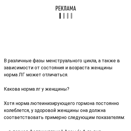
Какова норма лг у женщины?
Хотя норма лютеинизирующего гормона постоянно
колеблется, у здоровой женщины она должна
соответствовать примерно следующим показателям:
— в период фолликулярной фазы (с 1-го дня
менструального цикла и по 12–14-й день) нормальный
уровень ЛГ находится в пределах 2–14 мЕд/л; — в
момент овуляционной фазы (на 12–16 день от начала
менструального цикла) – 24–150 мЕд/л; — во время
лютеиновой фазы (примерно 15-16 день и вплоть до
начала следующего менструального цикла) норма лг у
женщин составляет 2–17 мЕд/л.
О чем говорят отклонения ЛГ от нормы для женщины?
Иногда результаты анализа могут подтвердить
слишком высокий или, напротив, низкий уровень ЛГ у