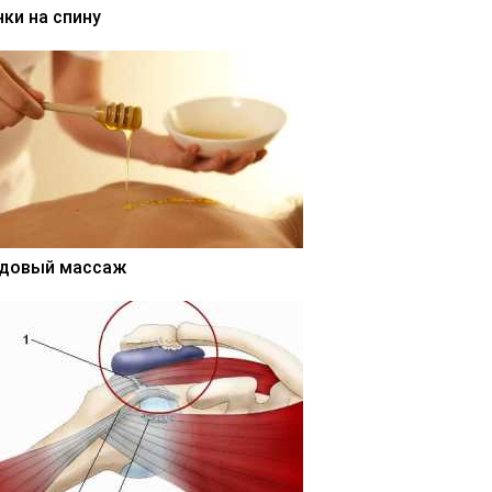
нки на спину
довый массаж