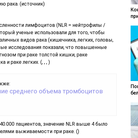
 рака. (источник)
Ко
пр
сленности лимфоцитов (NLR = нейтрофилы /
торый ученые использовали для того, чтобы
личных видов рака (кишечника, легких, головы,
енные исследования показали, что повышенные
гнозом при раке толстой кишки, раке
 раке легких. (, , , )
кже:
По
ие среднего объема тромбоцитов
бе
 40.000 пациентов, значение NLR выше 4 было
елями выживаемости при раке. ()