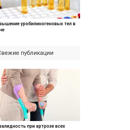
вышение уробилиногеновых тел в
че
Свежие публикации
валидность при артрозе всех