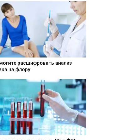
могите расшифровать анализ
зка на флору