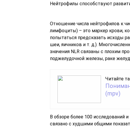
Нейтрофилы способствуют развитию
Отношение числа нейтрофилов к чи
лимфоциты) – это маркер крови, ко
попытаться предсказать исходы раз
шеи, яичников и т. д.). Многочисл
значения NLR связаны с плохим про
поджелудочной железы, раке желудка и
Читайте та
Пониман
(mpv)
В обзоре более 100 исследований и
связано с худшими общими показат