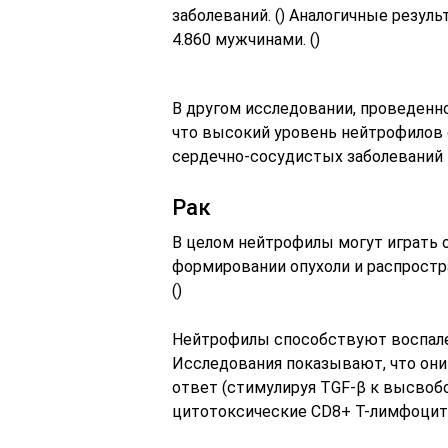
заболеваний. () Аналогичные резул
4.860 мужчинами. ()
В другом исследовании, проведенно
что высокий уровень нейтрофилов
сердечно-сосудистых заболеваний –
Рак
В целом нейтрофилы могут играть 
формировании опухоли и распростра
()
Нейтрофилы способствуют воспале
Исследования показывают, что он
ответ (стимулируя TGF-β к высвоб
цитотоксические CD8+ Т-лимфоцито