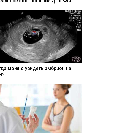
еальное соотношение ДГ и ФСГ
гда можно увидеть эмбрион на
И?