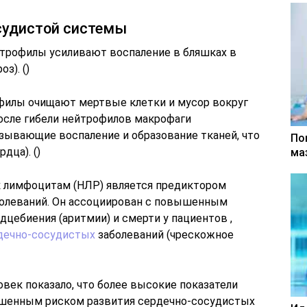
судистой системы
трофилы усиливают воспаление в бляшках в
з). ()
филы очищают мертвые клетки и мусор вокруг
осле гибели нейтрофилов макрофаги
ывающие воспаление и образование тканей, что
По
дца). ()
ма
 лимфоцитам (НЛР) является предиктором
болеваний. Он ассоциирован с повышенным
дцебиения (аритмии) и смерти у пациентов ,
дечно-сосудистых
заболеваний (чрескожное
овек показало, что более высокие показатели
шенным риском развития сердечно-сосудистых