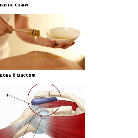
нки на спину
довый массаж