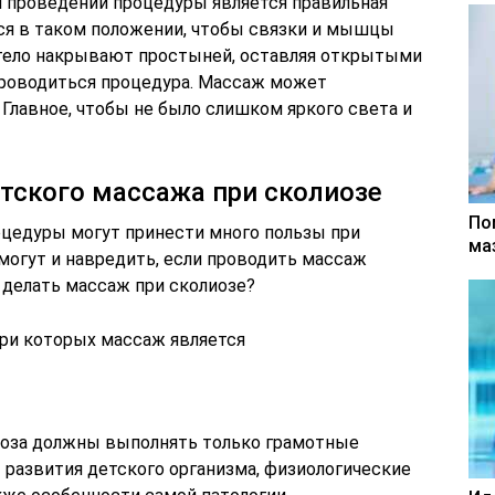
 проведении процедуры является правильная
ься в таком положении, чтобы связки и мышцы
 тело накрывают простыней, оставляя открытыми
 проводиться процедура. Массаж может
Главное, чтобы не было слишком яркого света и
тского массажа при сколиозе
По
оцедуры могут принести много пользы при
ма
могут и навредить, если проводить массаж
 делать массаж при сколиозе?
при которых массаж является
иоза должны выполнять только грамотные
развития детского организма, физиологические