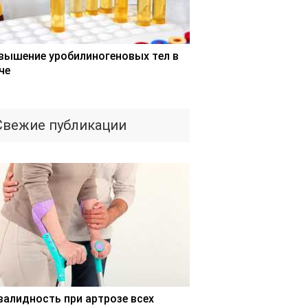
вышение уробилиногеновых тел в
че
Свежие публикации
валидность при артрозе всех