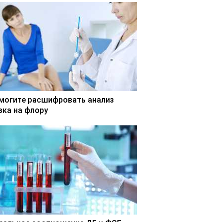
могите расшифровать анализ
зка на флору