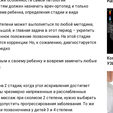
кже особенности самой патологии.
Ид
тям должен назначать врач-ортопед и только
зма ребенка, определения стадии и вида
 степени может выполняться по любой методике,
ьшой, и главная задача в этот период – укрепить
ное положение позвоночника. На этой стадии
ся коррекции. Но, к сожалению, диагностируется
редко
Ко
ным к своему ребенку и вовремя замечать любые
УЗ
.
а 2 стадии, когда угол искривления достигает
ны чрезмерно напряженные и расслабленные
я массаж при сколиозе 2 степени, нужно выбирать
допустить прогрессирования заболевания. То же
 позвоночника у детей 3 и 4 степени.