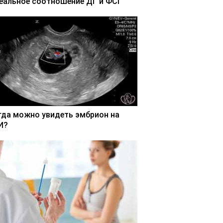
еальное соотношение ДГ и ФСГ
гда можно увидеть эмбрион на
И?