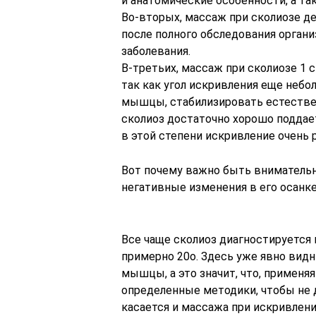
и анатомические особенности, а та
Во-вторых, массаж при сколиозе де
после полного обследования органи
заболевания.
В-третьих, массаж при сколиозе 1
так как угол искривления еще небол
мышцы, стабилизировать естествен
сколиоз достаточно хорошо поддает
в этой степени искривление очень 
Вот почему важно быть вниматель
негативные изменения в его осанке
Все чаще сколиоз диагностируется н
примерно 20о. Здесь уже явно вид
мышцы, а это значит, что, применя
определенные методики, чтобы не 
касается и массажа при искривлении