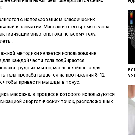
более сильным нажатием. Завершается сеанс
Ид
;
лняется с использованием классических
ваний и размятий. Массажист во время сеанса
активизации энергопотока по всему телу.
леты;
сажной методики является использование
м для каждой части тела подбирается
массажа грудных мышц масло хвойное, а для
Ко
сть тела прорабатывается на протяжении 8-12
УЗ
го, чтобы привести мышцы в тонус;
дика массажа, в процессе которого используются
ивизацией энергетических точек, расположенных