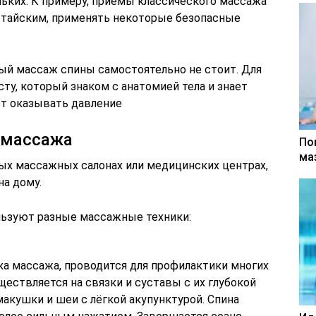
ьких. К примеру, приемы классического массажа
 тайским, применять некоторые безопасные
ный массаж спины самостоятельно не стоит. Для
сту, который знаком с анатомией тела и знает
ет оказывать давление
 массажа
По
ма
ых массажных салонах или медицинских центрах,
а дому.
ьзуют разные массажные техники:
а массажа, проводится для профилактики многих
ществляется на связки и суставы с их глубокой
макушки и шеи с лёгкой акупунктурой. Спина