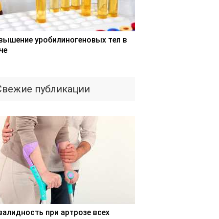
вышение уробилиногеновых тел в
че
Свежие публикации
валидность при артрозе всех