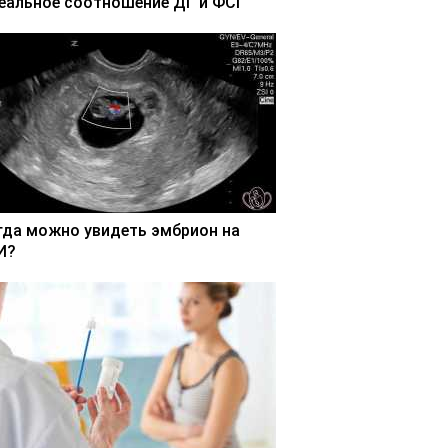
еальное соотношение ДГ и ФСГ
гда можно увидеть эмбрион на
И?