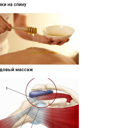
нки на спину
довый массаж