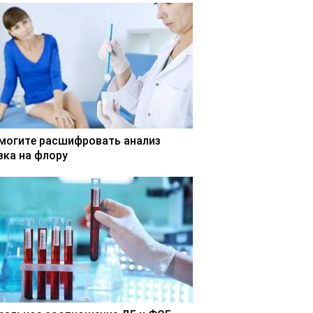
могите расшифровать анализ
зка на флору