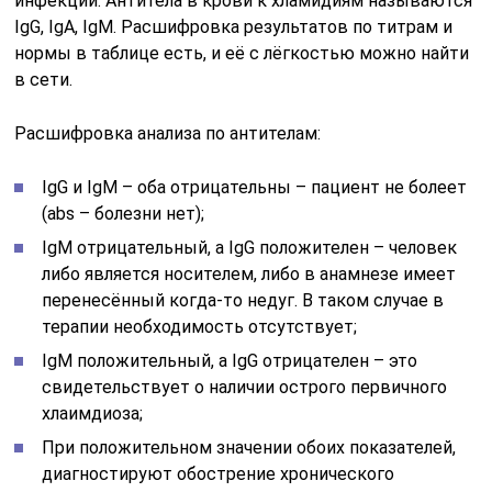
инфекции. Антитела в крови к хламидиям называются
IgG, IgA, IgM. Расшифровка результатов по титрам и
нормы в таблице есть, и её с лёгкостью можно найти
в сети.
Расшифровка анализа по антителам:
IgG и IgM – оба отрицательны – пациент не болеет
(abs – болезни нет);
IgM отрицательный, а IgG положителен – человек
либо является носителем, либо в анамнезе имеет
перенесённый когда-то недуг. В таком случае в
терапии необходимость отсутствует;
IgM положительный, а IgG отрицателен – это
свидетельствует о наличии острого первичного
хлаимдиоза;
При положительном значении обоих показателей,
диагностируют обострение хронического