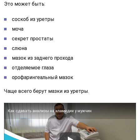
Это может быть:
соскоб из уретры
моча
секрет простаты
слюна
мазок из заднего прохода
отделяемое глаза
орофарингеальный мазок
Чаще всего берут мазки из уретры.
Как сдавать анализы на хламидии у мужчин