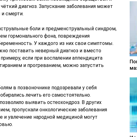
 чёткий диагноз. Запускание заболевания может
и смерти.
нструальные боли и предменструальный синдром,
ием гормонального фона, повреждения
беременность. У каждого из них свои симптомы.
жно поставить неверный диагноз и вместо
 примеру, если при воспалении аппендицита
По
стиранием и прогреванием, можно запустить
ма
болям в позвоночнике подозревали у себя
обирались лечить его самостоятельно.
позволило выявить остеохондроз. В других
нием, пропускали онкологические заболевания
ие и увлечение народной медициной могут
овью.