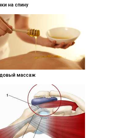
нки на спину
довый массаж