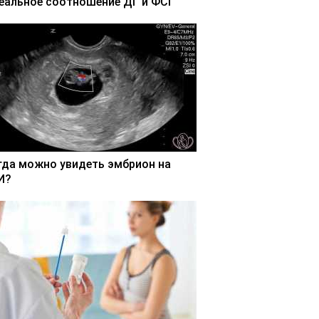
еальное соотношение ДГ и ФСГ
гда можно увидеть эмбрион на
И?