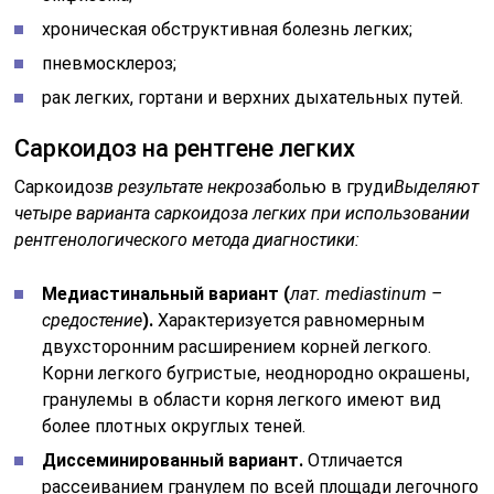
хроническая обструктивная болезнь легких;
пневмосклероз;
рак легких, гортани и верхних дыхательных путей.
Саркоидоз на рентгене легких
Саркоидоз
в результате некроза
болью в груди
Выделяют
четыре варианта саркоидоза легких при использовании
рентгенологического метода диагностики:
Медиастинальный вариант (
лат. mediastinum –
средостение
).
Характеризуется равномерным
двухсторонним расширением корней легкого.
Корни легкого бугристые, неоднородно окрашены,
гранулемы в области корня легкого имеют вид
более плотных округлых теней.
Диссеминированный вариант.
Отличается
рассеиванием гранулем по всей площади легочного