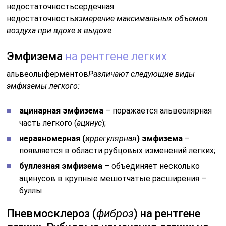
недостаточностьсердечная
недостаточность
измерение максимальных объемов
воздуха при вдохе и выдохе
Эмфизема
на рентгене легких
альвеолыферментов
Различают следующие виды
эмфиземы легкого:
ацинарная эмфизема
– поражается альвеолярная
часть легкого (
ацинус
);
неравномерная (
иррегулярная
) эмфизема
–
появляется в области рубцовых изменений легких;
буллезная эмфизема
– объединяет несколько
ацинусов в крупные мешотчатые расширения –
буллы
Пневмосклероз (
фиброз
) на рентгене