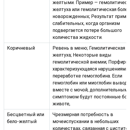
желтыми. Пример — гемолитическ
желтуха или гемолитическая боле
новорожденных; Результат приме
слабительных, когда организм
подвергается потере большого
количества жидкости.
Коричневый
Ревень в меню; Гемолитическая
желтуха; Некоторые виды
гемолитической анемии; Порфирия
характеризующаяся нарушениями 
переработке гемоглобина. Если
гемоглобин или миоглобин выводи
вместе с мочой, дополнительным
симптомом будут постоянные бол
животе,
Бесцветный или
Чрезмерная потребность в
бело-желтый
мочеиспускании в небольших
количествах, связанная с цистито