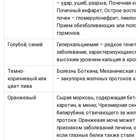
– удар, ушиб, разрыв; Почечная кол
Почечный инфаркт; Острое воспа
почек – гломерулонефрит, пиелон
Прием обезболивающих или поло
гормонов.
Голубой, синий
Гиперкальциемия — редкое генети
заболевание, характеризующееся
высоким уровнем кальция в крови
Темно-
Болезнь Боткина; Механическая ж
коричневый или
– закупорка желчных протоков ка
цвет пива
Оранжевый
Сырая морковь, содержащая бета-
каротин, в меню; Чрезмерная сек
билирубина, отвечающего за желч
протоки. Оранжевая моча может 
признаком заболеваний печени, о
если глазные белки также стали