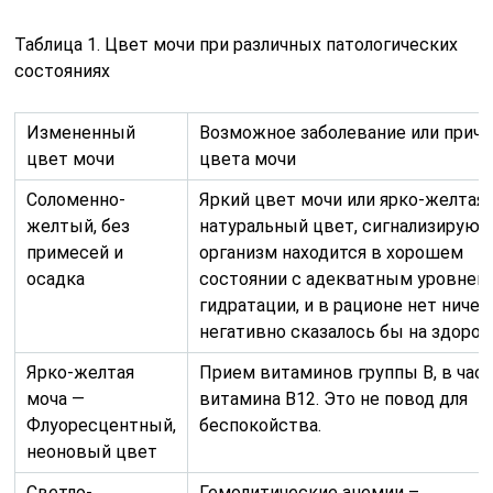
Таблица 1. Цвет мочи при различных патологических
состояниях
Измененный
Возможное заболевание или причи
цвет мочи
цвета мочи
Соломенно-
Яркий цвет мочи или ярко-желтая
желтый, без
натуральный цвет, сигнализирующ
примесей и
организм находится в хорошем
осадка
состоянии с адекватным уровнем
гидратации, и в рационе нет ничего
негативно сказалось бы на здоров
Ярко-желтая
Прием витаминов группы В, в час
моча —
витамина В12. Это не повод для
Флуоресцентный,
беспокойства.
неоновый цвет
Светло-
Гемолитические анемии –