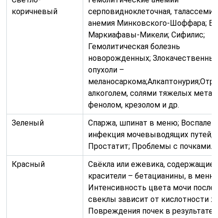
коричневый
серповидноклеточная, талассемия
анемия Минковского-Шоффара; Б
Маркиафавы-Микели; Сифилис;
Гемолитическая болезнь
новорожденных; Злокачественны
опухоли –
меланосаркома;Алкаптонурия;Отр
алкоголем, солями тяжелых метал
фенолом, крезолом и др.
Зеленый
Спаржа, шпинат в меню; Воспален
инфекция мочевыводящих путей;
Простатит; Проблемы с почками.
Красный
Свёкла или ежевика, содержащие
красители – бетацианины, в меню.
Интенсивность цвета мочи после
свеклы зависит от кислотности ж
Повреждения почек в результате 