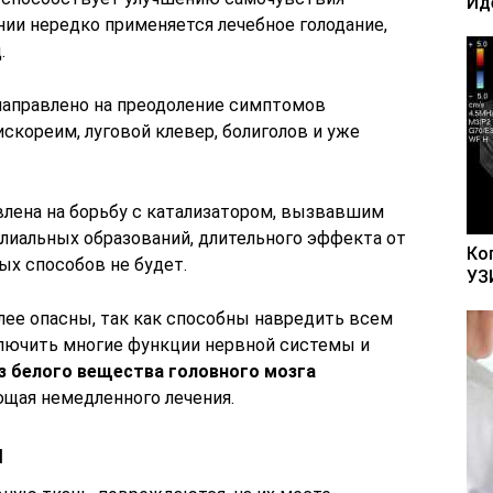
Ид
нии нередко применяется лечебное голодание,
.
направлено на преодоление симптомов
искореим, луговой клевер, болиголов и уже
влена на борьбу с катализатором, вызвавшим
глиальных образований, длительного эффекта от
Ко
ых способов не будет.
УЗ
лее опасны, так как способны навредить всем
ключить многие функции нервной системы и
з белого вещества головного мозга
ющая немедленного лечения.
и