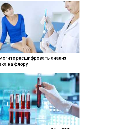
могите расшифровать анализ
зка на флору