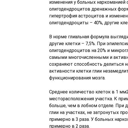
изменения у больных наркоманией
олигодендроцитов дренажных форм
гипертрофия астроцитов и изменен
олигодендроциты – 40%, другие кле
В норме глиальная формула выгляди
другие клетки – 7,5%. При эпилеп
олигодендроцитов на 20% и микрог
самыми многочисленными и активн
сохраняют способность делиться н
активности клетки глии незамедли
функционирования мозга.
Среднее количество клеток в 1 мм2
месторасположения участка. К прим
больше, чем в лобном отделе. При 
глии на участках, не затронутых п
примерно в 3 раза. У больных нарк
примерно в 2 раза.