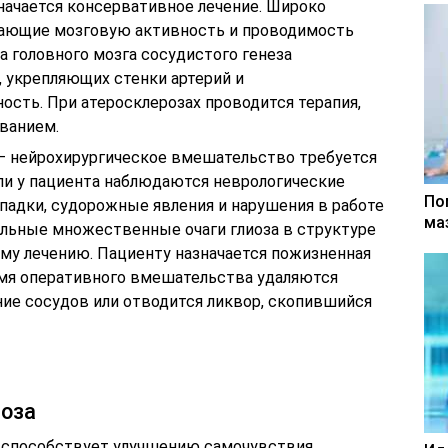
начается консервативное лечение. Широко
шающие мозговую активность и проводимость
а головного мозга сосудистого генеза
 укрепляющих стенки артерий и
ость. При атеросклерозах проводится терапия,
еванием.
– нейрохирургическое вмешательство требуется
сли у пациента наблюдаются неврологические
По
падки, судорожные явления и нарушения в работе
ма
льные множественные очаги глиоза в структуре
ому лечению. Пациенту назначается пожизненная
емя оперативного вмешательства удаляются
ние сосудов или отводится ликвор, скопившийся
иоза
м способствует улучшению самочувствия