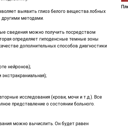
Пл
зволяет выявить глиоз белого вещества лобных
ь другими методами.
ные сведения можно получить посредством
торая определяет гиподенсные темные зоны
качестве дополнительных способов диагностики
те нейронов);
и экстракраниальная);
орные исследования (крови, мочи и т.д.). Все
олное представление о состоянии больного.
вания можно вычислить. Он будет равен