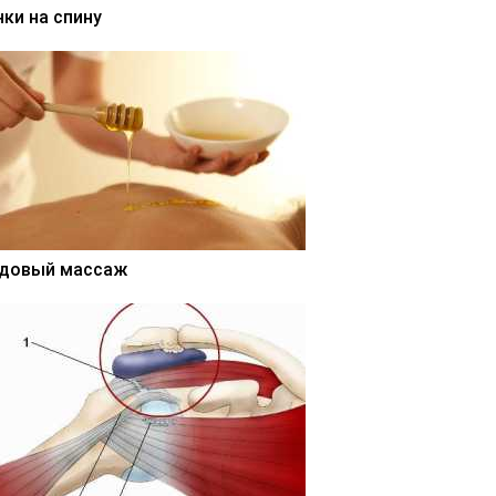
нки на спину
довый массаж