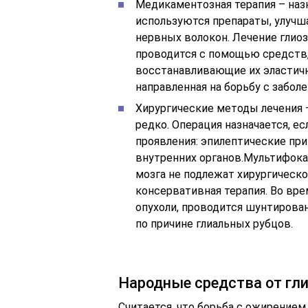
Медикаментозная терапия – наз
используются препараты, улуч
нервных волокон. Лечение глиоз
проводится с помощью средств,
восстанавливающие их эластичн
направленная на борьбу с забол
Хирургические методы лечения 
редко. Операция назначается, е
проявления: эпилептические при
внутренних органов.Мультифока
мозга не подлежат хирургическ
консервативная терапия. Во вр
опухоли, проводится шунтирова
по причине глиальных рубцов.
Народные средства от гл
Считается, что борьба с ожирение