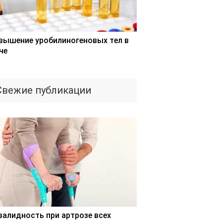
вышение уробилиногеновых тел в
че
Свежие публикации
валидность при артрозе всех