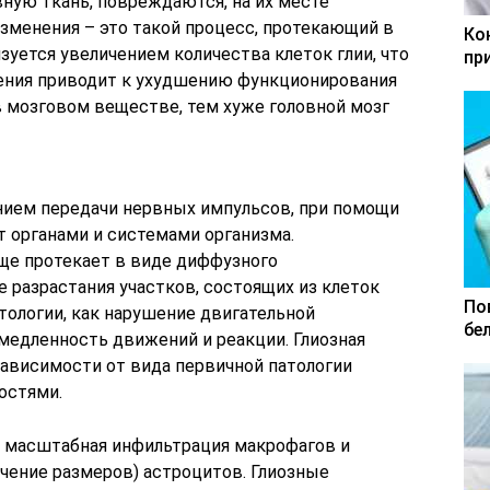
ную ткань, повреждаются, на их месте
изменения – это такой процесс, протекающий в
Ко
зуется увеличением количества клеток глии, что
пр
ния приводит к ухудшению функционирования
в мозговом веществе, тем хуже головной мозг
нием передачи нервных импульсов, при помощи
т органами и системами организма.
ще протекает в виде диффузного
е разрастания участков, состоящих из клеток
По
атологии, как нарушение двигательной
бе
медленность движений и реакции. Глиозная
зависимости от вида первичной патологии
остями.
я масштабная инфильтрация макрофагов и
чение размеров) астроцитов. Глиозные