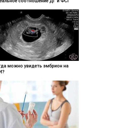
еальное соотношение ДГ и ФСГ
гда можно увидеть эмбрион на
И?