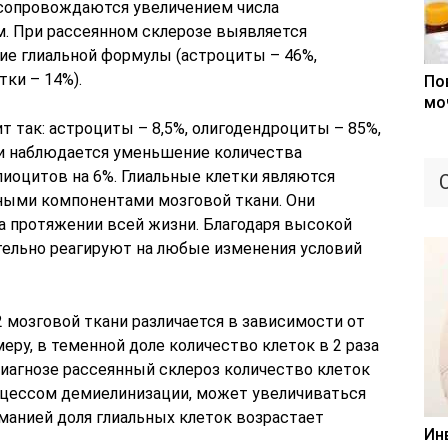
 сопровождаются увеличением числа
. При рассеянном склерозе выявляется
ие глиальной формулы (астроциты – 46%,
тки – 14%).
По
мо
т так: астроциты – 8,5%, олигодендроциты – 85%,
сии наблюдается уменьшение количества
лиоцитов на 6%. Глиальные клетки являются
ыми компонентами мозговой ткани. Они
а протяжении всей жизни. Благодаря высокой
тельно реагируют на любые изменения условий
 мозговой ткани различается в зависимости от
еру, в теменной доле количество клеток в 2 раза
диагнозе рассеянный склероз количество клеток
роцессом демиелинизации, может увеличиваться
оманией доля глиальных клеток возрастает
Ин