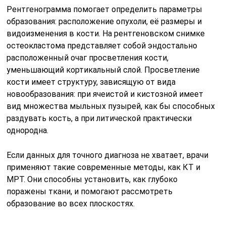
Анализ биопсии позволяет исключить либо
подтвердить процесс озлокачествления. Для этого
делают забор тканей в месте поражения с целью
дальнейшего изучения в лаборатории.
Классификация остеобластокластомы
Злокачественность заболевания подразделяют на
четыре степени:
1 степень – при обследовании опухоли не
наблюдается клеточного атипизма.
2 степень – проявляются признаки
незначительного полиморфизма клеток.