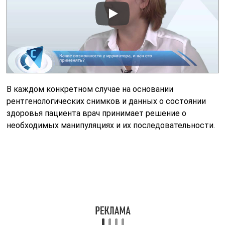
Остеобластокластома диагностируется следующими
методами:
Первичный осмотр, составление анамнеза;
Рентген;
Применение КТ и МРТ;
Анализ на биопсию.
На этапе осмотра больного делают общий анализ
крови, позволяющий выявить наличие
воспалительного процесса. Далее больного
отправляют на рентген.