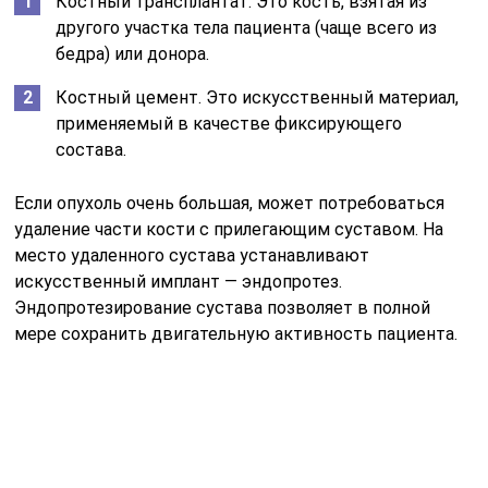
Костный трансплантат. Это кость, взятая из
другого участка тела пациента (чаще всего из
бедра) или донора.
Костный цемент. Это искусственный материал,
применяемый в качестве фиксирующего
состава.
Если опухоль очень большая, может потребоваться
удаление части кости с прилегающим суставом. На
место удаленного сустава устанавливают
искусственный имплант — эндопротез.
Эндопротезирование сустава позволяет в полной
мере сохранить двигательную активность пациента.
Как лечить остеобластокластому
челюсти?
Перед тем как назначить определенное лечение, врач
должен поставить точный диагноз. Для этого