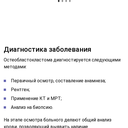
Перелом кости из-за опухоли
Рентгенограмма помогает определить параметры
образования: расположение опухоли, её размеры и
видоизменения в кости. На рентгеновском снимке
остеокластома представляет собой эндостально
расположенный очаг просветления кости,
уменьшающий кортикальный слой. Просветление
кости имеет структуру, зависящую от вида
новообразования: при ячеистой и кистозной имеет