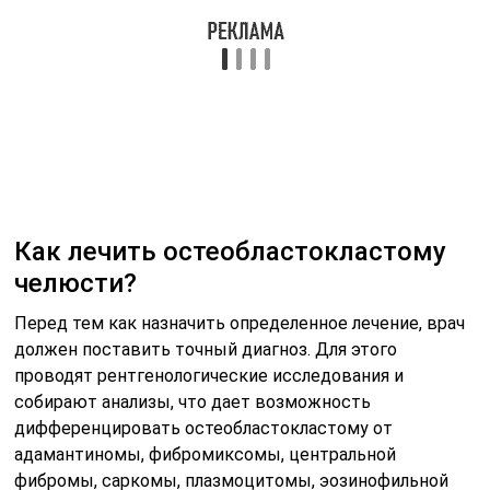
проводят рентгенологические исследования и
собирают анализы, что дает возможность
дифференцировать остеобластокластому от
адамантиномы, фибромиксомы, центральной
фибромы, саркомы, плазмоцитомы, эозинофильной
гранулемы, фиброзной дисплазии и пр.
Единственным надежным выходом при устранении
остеобластокластомы считается хирургическая
операция по ее удалению. Различные манипуляции по
типу лучевой терапии не дают желаемого результата.
При этом совершают такие процедуры:
Экскохлеация – удаление жидкости из
патологической полости.
Выскабливание пораженного участка кости.