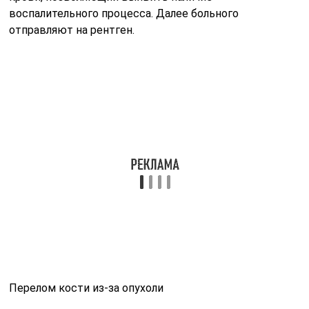
вид множества мыльных пузырей, как бы способных
раздувать кость, а при литической практически
однородна.
Если данных для точного диагноза не хватает, врачи
применяют такие современные методы, как КТ и
МРТ. Они способны установить, как глубоко
поражены ткани, и помогают рассмотреть
образование во всех плоскостях.