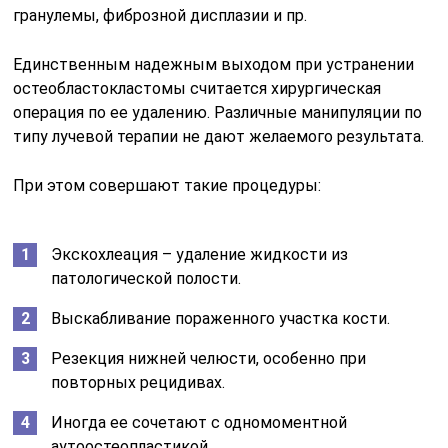
Резекция нижней челюсти, особенно при
повторных рецидивах.
Иногда ее сочетают с одномоментной
аутоостеопластикой.
В некоторых случаях применяют
лиофилизированный аллотрансплантат по
Н.А.Плотникову или же выбирают метод
проваривания и механической обработки опухоли
и возвращение ее на место.
При лечении периферической формы также
совершают резекцию альвеолярного отростка с
расшатанными единицами в ряду в пораженном
участке.
Видео: что нужно для правильной гигиены полости
рта?