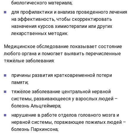
тяжёлое заболевание центральной нервной
системы, развивающееся у взрослых людей –
болезнь Альцгеймера;
нарушение в работе отделов головного мозга и
нервной системы, поражающее пожилых людей –
болезнь Паркинсона;
отклонения в функциональной деятельности
органов желудочно-кишечного тракта,
наблюдаются увеличенные лимфатические узлы в
брюшной полости;
повреждённая структура кровеносных сосудов,
вызванная ишемической болезнью сердца;
нарушенная структура артерий и вен после
перенесённого инсульта.
Позитронно-эмиссионная томография рекомендуется
к проведению при наличии списка подозрений: