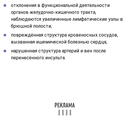
присутствует высокий риск развития
злокачественного образования;
нужно уточнить диагноз с подозрением на
онкологию;
в онкологии применяют для обследования опухоли
на предмет развития саркомы;
рекомендуется для определения эффективности
терапевтических мероприятий при приступах
эпилептического характера;
диагностировано тяжёлое поражение кровеносной
системы голоного мозга и шеи;
после хирургического вмешательства на тканях
головы;
требуется высокая информативность ПЭТ-КТ для
подтверждения тяжёлого заболевания;
болевые ощущения в области грудной клетки