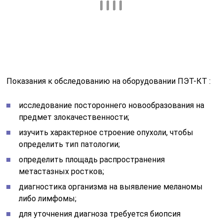
определить площадь распространения
метастазных ростков;
диагностика организма на выявление меланомы
либо лимфомы;
для уточнения диагноза требуется биопсия
биологического материала;
для профилактики и анализа проведенного лечения
на эффективность, чтобы скорректировать
назначения курсов химиотерапии или других
лекарственных методик.
Медицинское обследование показывает состояние
любого органа и помогает выявить перечисленные
тяжёлые заболевания:
причины развития кратковременной потери
памяти;