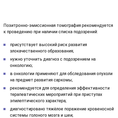
неясного характера;
детям рекомендуется при аутизме, чтобы
определить степень заболевания;
диагностирована нейроэндокринная опухоль в
тканях головного мозга.
Доза облучения после применения метода может
оказаться вредной для организма, поэтому врач
тщательно изучает медицинские показания и
самочувствие больного.
Если человека нельзя вылечить, то
это не значит, что ему нельзя
помочь
Таков основной посыл паллиативной помощи. Однако
ее возможности ограничены: в частности, для
онкологических пациентов не предусмотрена
хирургическая помощь. Равно как не предусмотрена