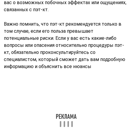
ПЭТ/КТ — позитронно-эмиссионная томография,
совмещенная с компьютерной томографией.
Этот вид диагностики позволяет определить на
молекулярном уровне наличие патологии в любом
органе, в том числе определить наличие
онкологических опухолей на бессимптомной стадии.
Как записаться на ПЭТ/КТ бесплатно
В Москве есть возможность пройти обследование
бесплатно по полису ОМС, в том числе иногородним.
Порядок записи:
Получите направление от лечащего врача-
онколога или гематолога, работающего в