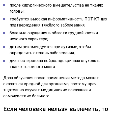
она и соответствующим онкологической помощи.
Речь о пациентах с распространенным раком,
которые не могут быть прооперированы радикально,
но нуждаются в паллиативном хирургическом
вмешательстве. Такая помощь обеспечивает более
высокое качество дожития, например, онкобольных с
кишечной непроходимостью, кровотечениями при
распространенном процессе, с нарушением оттока
мочи,
скоплением жидкости в плевральной
или
брюшной полости и т. д. Химиотерапевты не могут
без стабилизации состояния провести таким
пациентам лекарственное лечение. В
специализированных онкологических учреждениях
симптоматическая хирургия не предусмотрена. Да и
вообще система паллиативной помощи не
подразумевает хирургию. В неспециализированных
учреждениях таких пациентов теперь тоже не ждут,
если стационар не включен в региональную систему