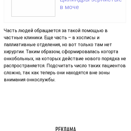
Что ожидать от процедуры пэт-кт
Перед
проведением процедуры пэт-кт
необходимо
соблюдать некоторые рекомендации. В частности,
врач может порекомендовать не есть перед
процедурой на определенное количество часов, чтобы
обеспечить более точные результаты и избежать
искажений, связанных с пищей.
Сама процедура пэт-кт занимает от 30 до 90 минут, в
зависимости от области исследования. Вам
потребуется лечь на специальный стол и оставаться
неподвижным на протяжении всей процедуры. Будет
проведено введение радиофармпрепарата через вену,
после чего начнется сканирование тела с помощью
специального оборудования.
Во время пэт-кт может использоваться специальный