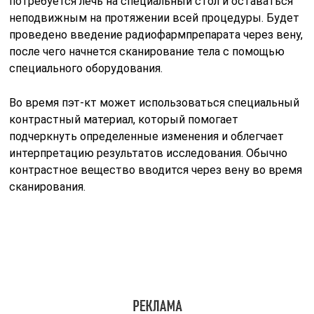
После проведения процедуры пэт-кт вам будет
предоставлен отчет, который будет содержать
подробную информацию о полученных данных. Врач-
специалист проведет анализ результатов и даст
подробные рекомендации или назначит необходимое
лечение.
Пэт-кт является
безопасной процедурой, которая
обычно не вызывает побочных эффектов. Однако, как
и любая медицинская процедура, она может быть
неприятной и вызывать некоторые дискомфортные
ощущения. Врач-специалист будет информировать
вас о возможных побочных эффектах или ощущениях,
связанных с пэт-кт.
Важно помнить, что пэт-кт рекомендуется только в
том случае, если его польза превышает
потенциальные риски. Если у вас есть какие-либо