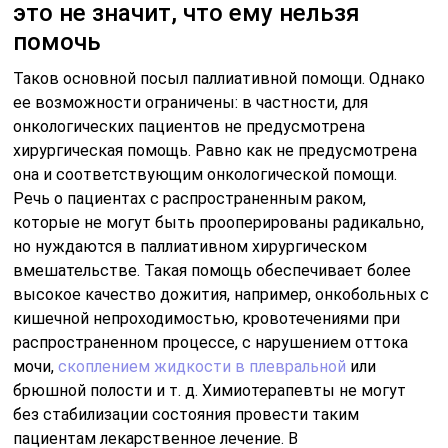
маршрутизации онкобольных.
С вступлением в силу приказа №116н такой больной
может быть госпитализирован в многопрофильный
стационар только как неонкологический пациент.
Чтобы не нарушать никакие порядки и получить
оплату за данный клинический случай, врачи
вынуждены хитрить и фантазировать, выдумывая
обоснования для госпитализации.
Читайте также:
Цилиндры зернистые
в моче
Часть людей обращается за такой помощью в
частные клиники. Еще часть – в хосписы и