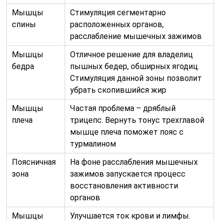
Мышцы
Стимуляция сегментарно
спины
расположенных органов,
расслабление мышечных зажимов
Мышцы
Отличное решение для владелиц
бедра
пышных бедер, обширных ягодиц.
Стимуляция данной зоны позволит
убрать скопившийся жир
Мышцы
Частая проблема – дряблый
плеча
трицепс. Вернуть тонус трехглавой
мышце плеча поможет пояс с
турмалином
Поясничная
На фоне расслабления мышечных
зона
зажимов запускается процесс
восстановления активности
органов
Мышцы
Улучшается ток крови и лимфы.