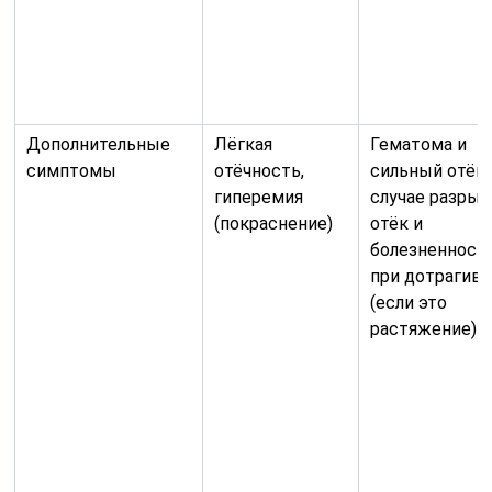
Дополнительные
Лёгкая
Гематома и
симптомы
отёчность,
сильный отёк 
гиперемия
случае разрыв
(покраснение)
отёк и
болезненност
при дотрагив
(если это
растяжение)