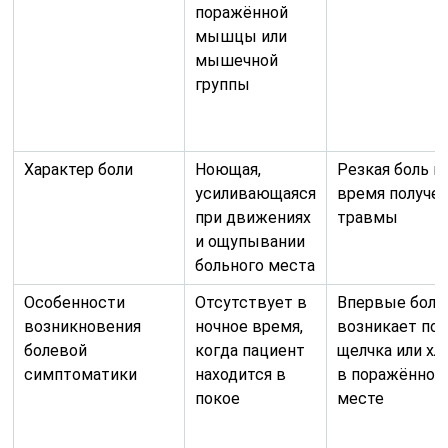
поражённой
мышцы или
мышечной
группы
Характер боли
Ноющая,
Резкая боль в
усиливающаяся
время получе
при движениях
травмы
и ощупывании
больного места
Особенности
Отсутствует в
Впервые боль
возникновения
ночное время,
возникает по
болевой
когда пациент
щелчка или хл
симптоматики
находится в
в поражённом
покое
месте