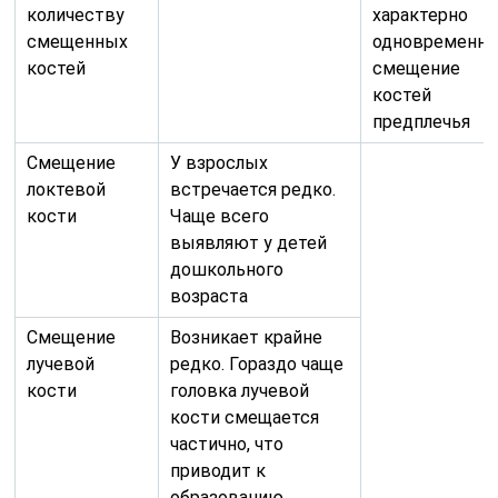
количеству
характерно
смещенных
одновременно
костей
смещение
костей
предплечья
Смещение
У взрослых
локтевой
встречается редко.
кости
Чаще всего
выявляют у детей
дошкольного
возраста
Смещение
Возникает крайне
лучевой
редко. Гораздо чаще
кости
головка лучевой
кости смещается
частично, что
приводит к
образованию