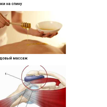
нки на спину
довый массаж