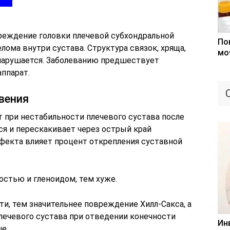
реждение головки плечевой субхондральной
По
лома внутри сустава. Структура связок, хряща,
мо
 нарушается. Заболеванию предшествует
ппарат.
вения
 при нестабильности плечевого сустава после
ся и перескакивает через острый край
ефекта влияет процент открепления суставной
остью и гленоидом, тем хуже.
ти, тем значительнее повреждение Хилл-Сакса, а
плечевого сустава при отведении конечности
Ин
е.