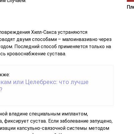
им случаем.
Пл
 повреждения Хилл-Сакса устраняются
оводят двумя способами – малоинвазивно через
одом. Последний способ применяется только на
ось кровоснабжение сустава.
кже:
кам или Целебрекс: что лучше
?
вной впадине специальным имплантом,
 фиксирует сустав. Если заболевание запущено,
лизации капсульно-связочной системы методом