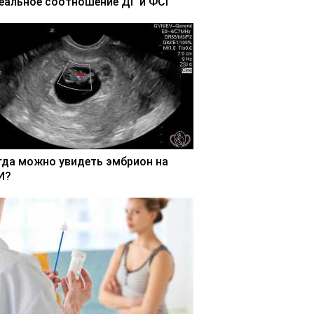
еальное соотношение ДГ и ФСГ
гда можно увидеть эмбрион на
И?