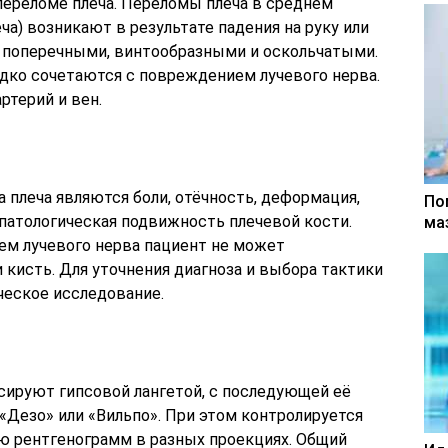
ереломе плеча. Переломы плеча в среднем
а) возникают в результате падения на руку или
и, поперечными, винтообразными и оскольчатыми.
дко сочетаются с повреждением лучевого нерва.
терий и вен.
 плеча являются боли, отёчность, деформация,
По
патологическая подвижность плечевой кости.
ма
ем лучевого нерва пациент не может
 кисть. Для уточнения диагноза и выбора тактики
ческое исследование.
ируют гипсовой лангетой, с последующей её
«Дезо» или «Вильпо». При этом контролируется
ю рентгенограмм в разных проекциях. Общий