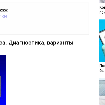
Ко
кже:
пр
тки
а. Диагностика, варианты
По
бе