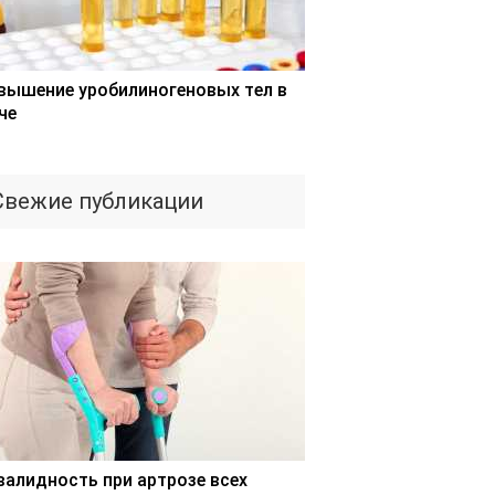
вышение уробилиногеновых тел в
че
Свежие публикации
валидность при артрозе всех