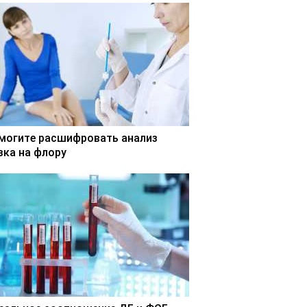
могите расшифровать анализ
зка на флору