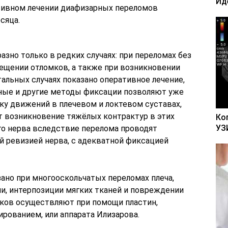
Ид
тивном лечении диафизарных переломов
сяца.
зно только в редких случаях: при переломах без
ещении отломков, а также при возникновении
тальных случаях показано оперативное лечение,
ные и другие методы фиксации позволяют уже
тку движений в плечевом и локтевом суставах,
т возникновение тяжёлых контрактур в этих
Ко
УЗ
го нерва вследствие перелома проводят
й ревизией нерва, с адекватной фиксацией
ано при многооскольчатых переломах плеча,
, интерпозиции мягких тканей и повреждении
ков осуществляют при помощи пластин,
рованием, или аппарата Илизарова.