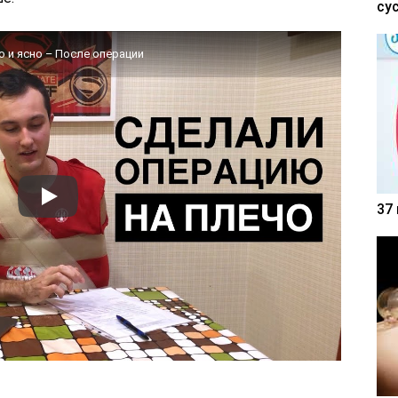
су
 и ясно – После операции
37