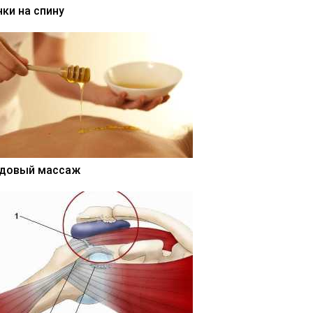
нки на спину
довый массаж