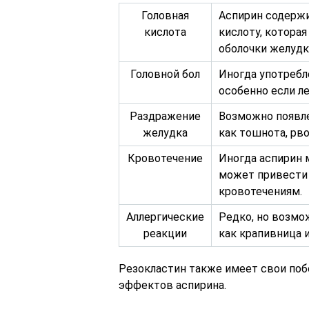
Головная
Аспирин содерж
кислота
кислоту, котора
оболочки желудк
Головной бол
Иногда употребл
особенно если л
Раздражение
Возможно появле
желудка
как тошнота, рв
Кровотечение
Иногда аспирин 
может привести 
кровотечениям.
Аллергические
Редко, но возмо
реакции
как крапивница и
Резокластин также имеет свои поб
эффектов аспирина.