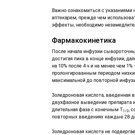
Важно ознакомиться с указаниями н
аптекарем, прежде чем использоват
эффекты, необходимо незамедлите
Фармакокинетика
После начала инфузии сывороточн
достигая пика в конце инфузии, д
на 10% после 4 ч и на менее чем 1%
пролонгированным периодом низки
максимальной до повторной инфузии
Золедроновая кислота, введенная в
двухфазное выведение препарата и
длительная фаза с конечным T
, 
1/2
повторных введениях каждые 28 д
Золедроновая кислота не подверга