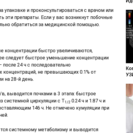
Ид
а упаковке и проконсультироваться с врачом или
ь эти препараты. Если у вас возникнут побочные
льно обратиться за медицинской помощью.
ые концентрации быстро увеличиваются,
алее следует быстрое уменьшение концентрации
 – после 24 ч с последовательно
Ко
х концентраций, не превышающих 0.1% от
УЗ
 на 28-й день.
/в, выводится почками в 3 этапа: быстрое
з системной циркуляции с T
0.24 ч и 1.87 ч и
1/2
составляющим 146 ч. Не отмечено кумуляции при
ней.
ется системному метаболизму и выводится