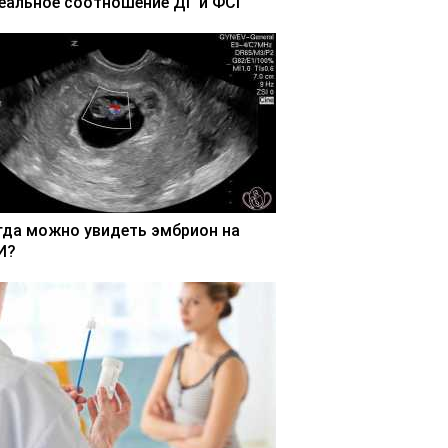
еальное соотношение ДГ и ФСГ
гда можно увидеть эмбрион на
И?