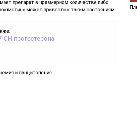
имает препарат в чрезмерном количестве либо
Пл
езокластин» может привести к таким состояниям:
кже:
7-ОН прогестерона
немия и панцитопения.
.