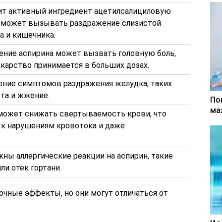
ит активный ингредиент ацетилсалициловую
я может вызывать раздражение слизистой
а и кишечника.
ение аспирина может вызвать головную боль,
екарство принимается в больших дозах.
ние симптомов раздражения желудка, таких
ота и жжение.
По
ма
может снижать свертываемость крови, что
к нарушениям кровотока и даже
жны аллергические реакции на аспирин, такие
ли отек гортани.
очные эффекты, но они могут отличаться от