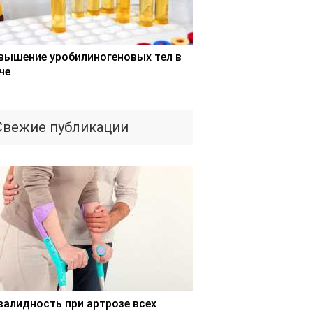
вышение уробилиногеновых тел в
че
Свежие публикации
валидность при артрозе всех