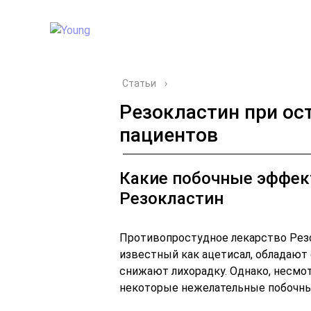
Статьи
›
Резокластин при ос
пациентов
Какие побочные эффек
Резокластин
Противопростудное лекарство Резо
известный как ацетисал, обладают
снижают лихорадку. Однако, несмот
некоторые нежелательные побочн