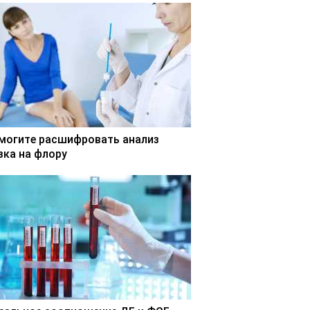
могите расшифровать анализ
зка на флору