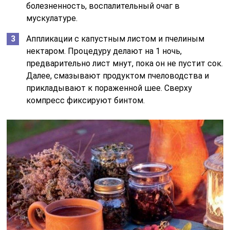
спровоцировавшим повышенный тонус мышц. При
остеохондрозе показано медикаментозное лечение
для купирования боли и воспаления в суставах,
являющихся причиной обострения. Для расслабления
мышц затылка также прописывается массаж и
физиотерапия на фоне приема медикаментов,
улучшающих кровообращение.
При лечении ригидности мышц, являющейся
симптомом кривошеи, возможно хирургическое
вмешательство (при врожденной форме), очень
хороший эффект дает мануальная терапия. При
паркинсонизме проводится поддерживающее
лечение. Проявления напряженности мышц затылка,
свидетельствующие о протекании энцефалита,
инсульта или менингита требуют оказания срочной
медицинской помощи с проведением интенсивной
терапии для лечения этих патологий. При менингите