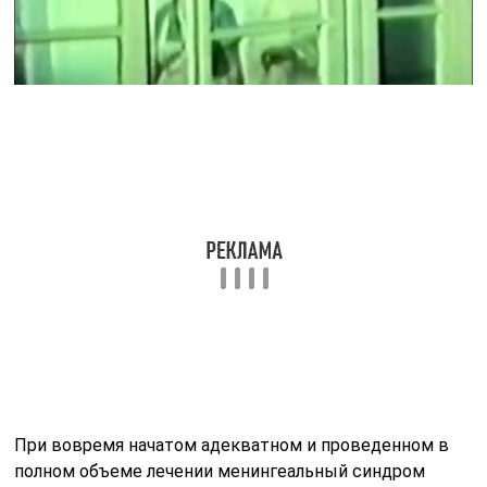
астеническим или неврастеническим синдромом.
Затрагивание самого вещества головного мозга при
тяжелых гнойных формах менингита, в особенности
перенесенных в детском возрасте, вызывает такие
осложнения как нарушения зрения, слуха, судорожные
припадки, отставание в умственном развитии.
Лечебные и профилактические
подходы
Лечение мышечной ригидности, в первую очередь,
направлено на устранение причины, которая
спровоцировала ее появление.