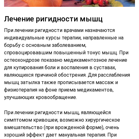
назначается курс антибиотиков, экстренные меры
при лечении инсульта включают тромболитическую
терапию, диуретики, сердечные гликозиды,
антигипертензивные средства.
Для профилактики ригидности мышц требуется
приступать к лечению основного заболевания на
ранних стадиях, не допуская осложнений, и стараться
не перенапрягать мышцы в процессе трудовой
деятельности и занятий спортом.
Подход к терапии
При малейшем подозрении на менингеальный
синдром требуется срочная госпитализация больного,
поскольку прогрессирование процесса может
привести к смерти от резкой ликворной гипертензии и
отека мозга.