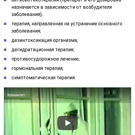
При вовремя начатом адекватном и проведенном в
полном объеме лечении менингеальный синдром
может пройти без всяких последствий.
Если болезнь протекала тяжело, то в течение
продолжительного времени после выздоровления
могут наблюдаться остаточные явления,
проявляющиеся вегето-сосудистой дистонией,