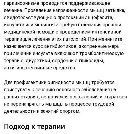
Первая помощь до госпитализации включает
поддержку дыхания и кровообращения, купирование
боли, рвоты, судорог, снижение внутричерепного
давления.
Лечение назначается после полного обследования по
результатам лабораторных и клинических анализов,
позволяющих установить истинную причину и
характер патологического процесса.
Методы лечения:
антибиотикотерапия (препарат и его дозировка
назначается в зависимости от возбудителя
заболевания);
терапия, направленная на устранение основного
заболевания;
дезинтоксикация организма;