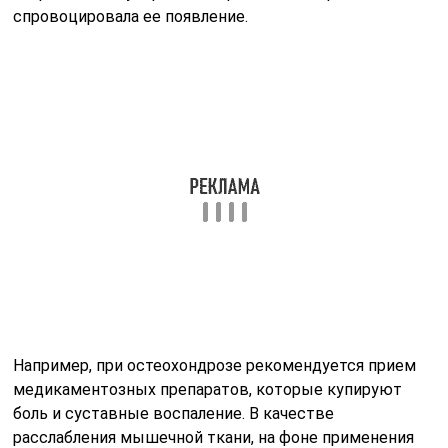
вмешательство. Положительный эффект дает и
мануальная терапия.
При болезни Паркинсона проводится
поддерживающая терапия. Если напряженность мышц
затылка возникает на фоне инсульта, менингита, то
нужна срочная медицинская помощь.
Облегчить ригидность, как правило, поможет и
нетрадиционная медицина – народные рецепты.
Только перед их применением необходимо
проконсультироваться с врачом.
В качестве профилактики ригидности мышц
специалисты рекомендуют: