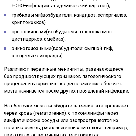
ЕСНО-инфекции, эпидемический паротит);
грибковыми(возбудители: кандидоз, аспергиллез,
криптококкоз);
протозийными(возбудители: токсоплазмоз,
цистицеркоз, амебиаз);
риккетсиозными(возбудители: сыпной тиф,
клещевые лихорадки).
Различают первичные менингиты, развивающиеся
без предшествующих признаков патологического
процесса, и вторичные, когда поражение оболочек
мозга начинается после других проявлений инфекции.
На оболочки мозга возбудитель менингита проникает
через кровь (гематогенно), с током лимфы через
лимфатические сосуды или распространяется из
гнойных очагов, расположенных на голове, например,
при отитах, остеомиелитах, мастоидитах.