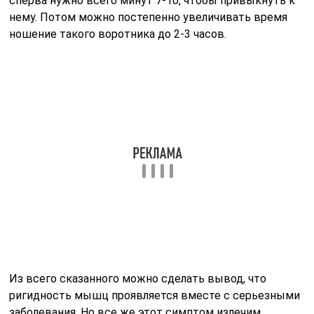
врачебной консультации.
Популярные народные рецепты.
Облегчить болевые ощущения поможет масло
лавра. Листья измельчить, залить подогретым
маслом подсолнечника и оставить на 7 суток в
темном помещении. После, процедить,
проводить с ним массаж.
Травяные настои. Повязки, лечебные ванночки с
шалфеем, ромашковым цветом снимают
болезненность, воспалительный очаг в
мускулатуре.
Аппликации с капустным листом и пчелиным
нектаром. Процедуру делают на 1 ночь,
предварительно лист мнут, пока он не пустит сок.
Далее, смазывают продуктом пчеловодства и