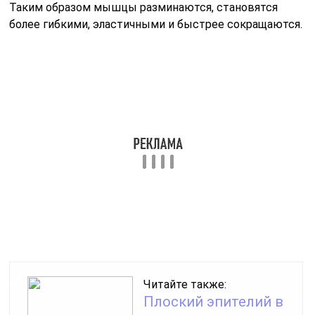
Таким образом мышцы разминаются, становятся
более гибкими, эластичными и быстрее сокращаются.
Читайте также:
Плоский эпителий в
моче
Конечно, даже без самого простого массажа не
обойтись. Правильный и равномерный массаж в
сопутствии с полезной мазью обеспечивают
затухание боли, и восстанавливает равномерное
циркуляцию крови в области натяжки шейных мышц.
Таким способом улучшится работа мозга,
предотвратив его от голодания.
Использование специального воротник с