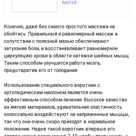
ортопедическим наклоном является очень
эффективным способом лечения. Высокое качество
из мягких материалов, удивительная эластичность
колоссально воздействуют на напряженные мышцы,
так что они очень скоро приходят в нормальное
положение. Надев такой воротник впервые его
сперва нужно всего минут 7-10, чтобы привыкнуть к
нему. Потом можно постепенно увеличивать время
ношение такого воротника до 2-3 часов.
Из всего сказанного можно сделать вывод, что
ригидность мышц проявляется вместе с серьезными
заболевания. Но все же этот симптом излечим.
Сопутствующая терапия
Облегчить состояние с повышенными тоническими
напряжениями мышц можно нетрадиционными
методами. Применять их нужно только после