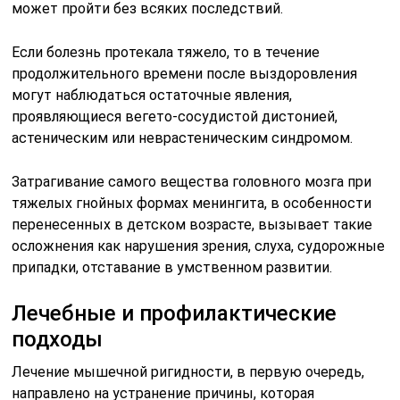
Например, при остеохондрозе рекомендуется прием
медикаментозных препаратов, которые купируют
боль и суставные воспаление. В качестве
расслабления мышечной ткани, на фоне применения
лекарственных средств, показан массаж и
физиотерапевтические процедуры, которые
улучшают кровообращение.
Если ригидность является симптомом кривошеи
(врожденной формы), то показано хирургическое