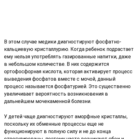
увеличивает вероятность возникновения в
дальнейшем мочекаменной болезни.
У детей чаще диагностируют аморфные кристаллы,
поскольку их обменные процессы еще не
функционируют в полную силу и не до конца
отрегулированы, поэтому часто возникают сбои и
проблемы. Воздействие даже самого незначительного
фактора окружающей среды может спровоцировать
сбой, в результате этого и возникает фосфатурия. В
некоторых случаях помимо фосфатов врач может
выделить и другие не менее опасные признаки
проблем со здоровьем у ребенка. Обязательно нужно
отправиться на полную диагностику организма, чтобы
проверить и предупредить развитие возможных
недугов.
Фосфаты в детской моче сами по себе не
представляют особой опасности для здоровья, а вот