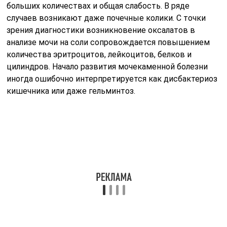
больших количествах и общая слабость. В ряде
случаев возникают даже почечные колики. С точки
зрения диагностики возникновение оксалатов в
анализе мочи на соли сопровождается повышением
количества эритроцитов, лейкоцитов, белков и
цилиндров. Начало развития мочекаменной болезни
иногда ошибочно интерпретируется как дисбактериоз
кишечника или даже гельминтоз.
Выявление повышенного количества оксалатов в
моче требует незамедлительного лечения, поскольку
грозит развитием мочекаменной болезни. Основным
методом лечения является диета, суть которой
состоит в минимизации поступления в организм
щавелевой кислоты. Необходимо выпивать в день
как можно больше жидкости. Особенно полезными в
этом случае будут отвары листьев грушевого дерева,
черной смородины и винограда, а также компоты и
морсы. Однако такая диета может вызвать в