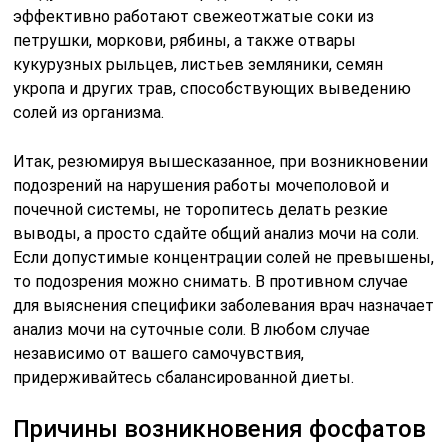
для выяснения специфики заболевания врач назначает
анализ мочи на суточные соли. В любом случае
независимо от вашего самочувствия,
придерживайтесь сбалансированной диеты.
Причины возникновения фосфатов
Фосфатный осадок в моче возникает, когда реакция
урины сменяется на щелочную с нейтральной. Такое
защелачивание происходит по различным причинам,
например, после отказа от мясной еды или
потребления ощелачивающих веществ. При таком
раскладе в организме значительно уменьшается
концентрация кислой среды. Частое употребление
рыбы и молока приводит к тому, что возникают
аморфные фосфаты в моче у ребенка, они в большом
количестве содержатся в детской моче.