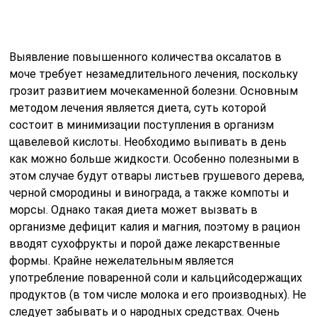
организме дефицит калия и магния, поэтому в рацион
вводят сухофрукты и порой даже лекарственные
формы. Крайне нежелательным является
употребление поваренной соли и кальцийсодержащих
продуктов (в том числе молока и его производных). Не
следует забывать и о народных средствах. Очень
эффективно работают свежеотжатые соки из
петрушки, моркови, рябины, а также отвары
кукурузных рыльцев, листьев земляники, семян
укропа и других трав, способствующих выведению
солей из организма.
Итак, резюмируя вышесказанное, при возникновении
подозрений на нарушения работы мочеполовой и
почечной системы, не торопитесь делать резкие
выводы, а просто сдайте общий анализ мочи на соли.
Если допустимые концентрации солей не превышены,
то подозрения можно снимать. В противном случае