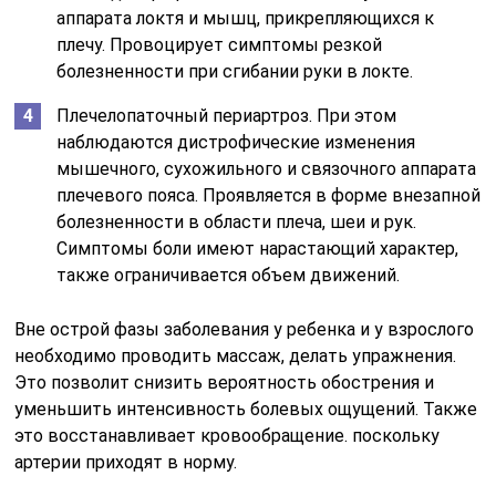
Боль в шее отдающая в правую, левую или обе
руки сразу.
Напряжение мышц шеи и вовлеченной в процесс
руки.
Судороги в руках.
Онемение и чувство ползания мурашек в руках.
Ограничение движений в руках (могут появляться
жалобы на невозможность разогнуть кисть,
жалобы на усиление болей при движениях руки и
т.п.).