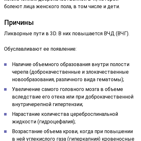
на первом месте стоят черепно-мозговые травмы;
внутримозговые гематомы;
опухоли;
менингоэнцефалиты;
тромбозы венозных синусов;
соматические болезни в виде заболеваний почек,
щитовидной железы и системной красной
волчанки (СКВ);
прием медикаментов (невиграмон, анаболики и
др.).
Клиническая симптоматика
Шейно — плечевой синдром (код по МКБ — М53.1)
включает некоторые симптомы, а именно: