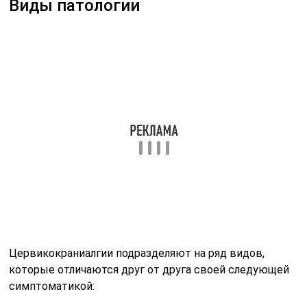
Хронический тип является гипертензивным
синдромом, при котором наблюдают характерную
давящую и распирающую боль.
Синдром, сопровождающийся ущемлением
позвоночных нервов. При этом голова у человека
болит лишь с одной стороны, и обладает четко
выраженным характером.
Доброкачественная
внутричерепная гипертензия (чаще
у детей и молодых женщин)
Отдельно выделяется редкое заболевание –
доброкачественная внутричерепная гипертензия
(ДВЧГ), код по МКБ-10 – G93.2.
При этом поражаются в основном молодые женщины
и дети, имеющие лишний вес. До конца причина