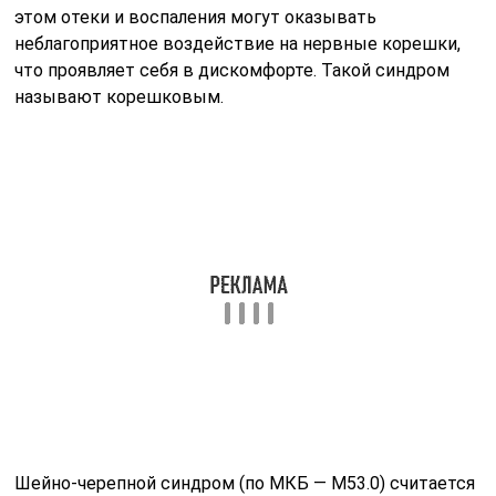
полученные прежде травмы. Далее поговорим о
симптомах шейно-черепного синдрома.
Симптомы и диагностика
На наличие патологии указывают следующие
симптомы:
Мышцы шеи находятся постоянно напряжены,
ощущается дискомфорт в области затылка.
Кожа в области шеи зудит, иногда становится
горячей на ощупь. Пациент страдает от ноющих
или жгучих болей.
Боли распространяются на затылок и предплечья.
При резких поворотах головы возникает