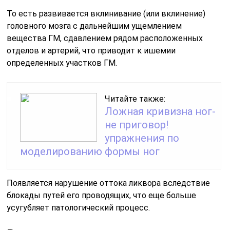
Появляется нарушение оттока ликвора вследствие
блокады путей его проводящих, что еще больше
усугубляет патологический процесс.
Виды патологии
Цервикокраниалгии подразделяют на ряд видов,
которые отличаются друг от друга своей следующей
симптоматикой:
Вертеброгенный тип, сопровождающийся
сильнейшим головокружением в сочетании с
возникновением в глазах темных точек, тошнотой
и мигренью. На фоне этого причиной, как правило,
служит плохое кровообращение в районе шейного
отдела.