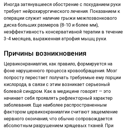
Шейно-черепной синдром (по МКБ — M53.0) считается
далеко не самостоятельной патологией. Он является
совокупностью симптомов, которые приводят к
формированию цервикокраниалгии. Косвенными ее
причинами также можно считать воспалительные
процессы в виде грыжи, остеохондроза и спондилеза,
патологий сердца, легких, а вместе с тем и