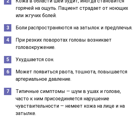
Чтобы диагностировать черепно-шейный синдром,
используют следующие инструментальные методы:
допплерографию шеи;
рентген или КТ;
МРТ.
Виды патологии
Цервикокраниалгии подразделяют на ряд видов,
которые отличаются друг от друга своей следующей
симптоматикой:
Вертеброгенный тип, сопровождающийся