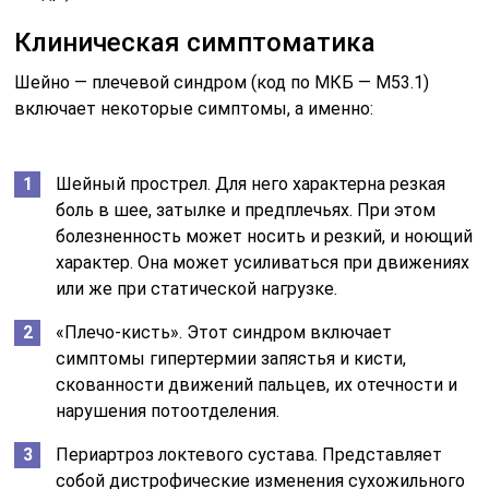
мышечного, сухожильного и связочного аппарата
плечевого пояса. Проявляется в форме внезапной
болезненности в области плеча, шеи и рук.
Симптомы боли имеют нарастающий характер,
также ограничивается объем движений.
Вне острой фазы заболевания у ребенка и у взрослого
необходимо проводить массаж, делать упражнения.
Это позволит снизить вероятность обострения и
уменьшить интенсивность болевых ощущений. Также
это восстанавливает кровообращение. поскольку
артерии приходят в норму.
Симптомы
Клиническая картина данного варианта шейного
остеохондроза достаточно характерна и представлена
следующими симптомами: