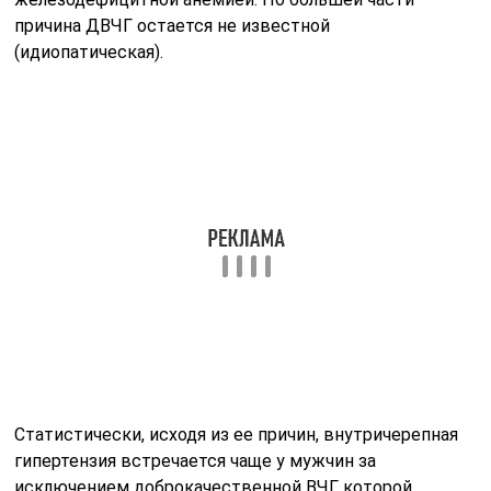
Обуславливают ее появление:
Наличие объемного образования внутри полости
черепа (доброкачественные и злокачественные
новообразования, различного вида гематомы);
Увеличение самого головного мозга в объеме
вследствие его отека или при доброкачественной
внутричерепной гипертензии;
Нарастание количества цереброспинальной
жидкости (гидроцефалия);
Возрастание объема крови, когда при повышении
в ней углекислого газа (гиперкапния) кровеносные
сосуды значительно расширяются
(вазодилатируются).
Отдельно выделяют синдром первичного повышения
ВЧД вследствие ДВЧГ с наличием отека глазного дна
или без него и вторичного: