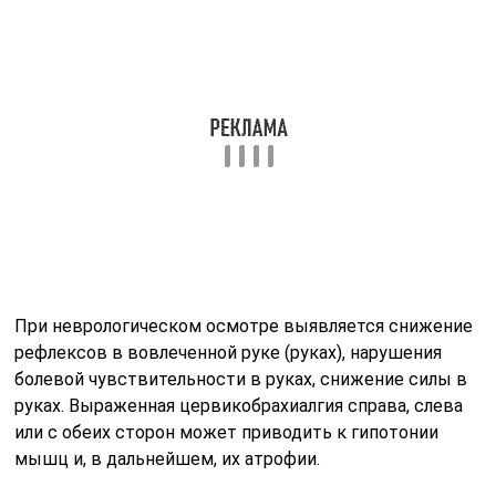
Причины возникновения
Цервикокраниалгия, как правило, формируется на
фоне нарушенного процесса кровообращения. Мозг
попросту перестает получать требуемые ему порции
кислорода, в связи с этим возникает серьезный
болевой синдром. Как в медицине говорят — это
начинает себя проявлять рефлекторный характер
заболевания. Еще наиболее распространенным
фактором цервикокраниалгии считают защемление
нервного окончания, что обычно сопровождается
абсолютным разрушением хрящевых тканей. При
этом отеки и воспаления могут оказывать
неблагоприятное воздействие на нервные корешки,
что проявляет себя в дискомфорте. Такой синдром
называют корешковым.