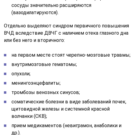
Шейный прострел. Для него характерна резкая
боль в шее, затылке и предплечьях. При этом
болезненность может носить и резкий, и ноющий
характер. Она может усиливаться при движениях
или же при статической нагрузке.
«Плечо-кисть». Этот синдром включает
симптомы гипертермии запястья и кисти,
скованности движений пальцев, их отечности и
нарушения потоотделения.
Периартроз локтевого сустава. Представляет
собой дистрофические изменения сухожильного
аппарата локтя и мышц, прикрепляющихся к
плечу. Провоцирует симптомы резкой
болезненности при сгибании руки в локте.
Плечелопаточный периартроз. При этом
наблюдаются дистрофические изменения