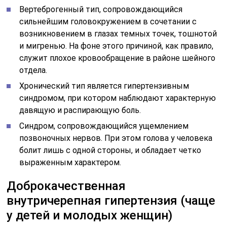
неизвестна, нет изменений в размерах желудочков,
препятствий току ликвора и изменений в его составе,
нет внутричерепного объемного процесса.
Реже заболевание появляется на фоне чрезмерного
приема витамина А, при лечении
глюокортикостероидами, оральными
контрацептивами, некоторыми антибактериальными
препаратами (налидиксовая кислота – особенно у
детей, нитрофураны, тетрациклины), гормональными
препаратами (даназол). Встречается также болезнь у
беременных, после родов и у страдающих
железодефицитной анемией. По большей части
причина ДВЧГ остается не известной
(идиопатическая).