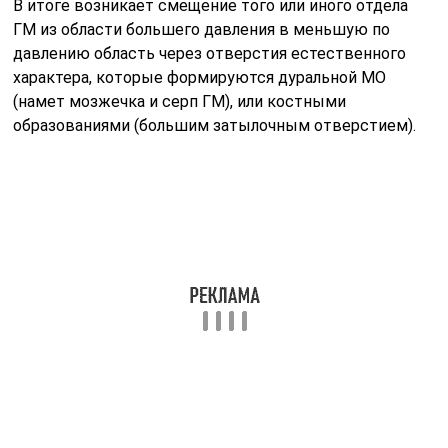
В итоге возникает смещение того или иного отдела
ГМ из области большего давления в меньшую по
давлению область через отверстия естественного
характера, которые формируются дуральной МО
(намет мозжечка и серп ГМ), или костными
образованиями (большим затылочным отверстием).
То есть развивается вклинивание (или вклинение)
головного мозга с дальнейшим ущемлением
вещества ГМ, сдавлением рядом расположенных
отделов и артерий, что приводит к ишемии
определенных участков ГМ.
Читайте также:
Ложная кривизна ног-
не приговор!
упражнения по
моделированию формы ног