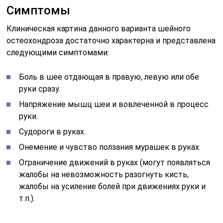
При неврологическом осмотре выявляется снижение
рефлексов в вовлеченной руке (руках), нарушения
болевой чувствительности в руках, снижение силы в
руках. Выраженная цервикобрахиалгия справа, слева
или с обеих сторон может приводить к гипотонии
мышц и, в дальнейшем, их атрофии.
Иногда затянувшееся обострение с похуданием руки
требует нейрохирургического лечения. Показанием к
операции служит наличие грыжи межпозвонкового
диска больших размеров (8-10 и более мм),
неэффективность консервативной терапии в течение
3-4 месяцев, выраженная атрофия мышц руки.