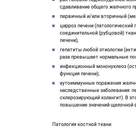
сдавливание общего желчного пр
первичный и/или вторичный (ме
цирроз печени (патологический 
соединительной (рубцовой) ткан
печени);
гепатиты любой этиологии (акт
раза превышает нормальные пок
инфекционный мононуклеоз (остр
функция печени);
аутоиммунные поражения желчн
наследственные заболевания: п
склерозирующий холангит). В э
повышение значений щелочной 
Патология костной ткани: