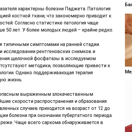
Ба
азателя характерны болезни Паджета. Патология
цией костной ткани, что закономерно приводит к
стей. Согласно статистике патология чаще
ше 50 лет. У более молодых людей – крайне редко.
я типичными симптомами на ранней стадии.
и исследовании рентгеновских снимков и
ения щелочной фосфатазы в исследуемом
отсутствуют методики, позволяющие привести к
Ме
ологии. Однако поддерживающая терапия
ую жизнь.
я опасным выраженным злокачественным
йшие скорости распространения и образования
вленных случаев приходится на возраст от 12 до
ции болезни при окончании пубертатного периода.
 реже. Чаще всего саркома обнаруживается в