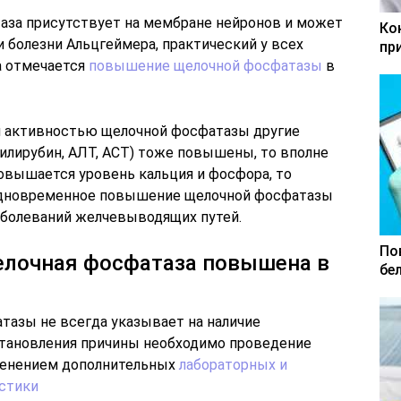
аза присутствует на мембране нейронов и может
Ко
и болезни Альцгеймера, практический у всех
пр
а отмечается
повышение щелочной фосфатазы
в
й активностью щелочной фосфатазы другие
илирубин, АЛТ, АСТ) тоже повышены, то вполне
овышается уровень кальция и фосфора, то
Одновременное повышение щелочной фосфатазы
аболеваний желчевыводящих путей.
По
щелочная фосфатаза повышена в
бе
азы не всегда указывает на наличие
установления причины необходимо проведение
менением дополнительных
лабораторных и
стики