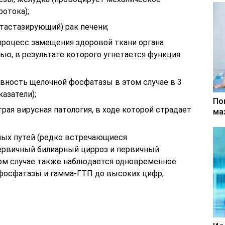
отока);
тастазирующий) рак печени;
процесс замещения здоровой ткани органа
ью, в результате которого угнетается функция
ивность щелочной фосфатазы в этом случае в 3
азатели);
По
ая вирусная патология, в ходе которой страдает
ма
ых путей (редко встречающиеся
ервичный билиарный цирроз и первичный
том случае также наблюдается одновременное
фосфатазы и гамма-ГТП до высоких цифр;