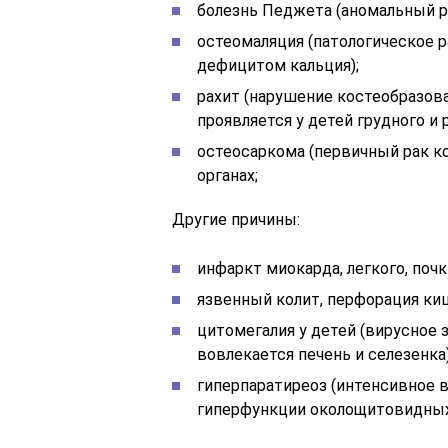
болезнь Педжета (аномальный ро
остеомаляция (патологическое 
дефицитом кальция);
рахит (нарушение костеобразов
проявляется у детей грудного и 
остеосаркома (первичный рак ко
органах;
Другие причины:
инфаркт миокарда, легкого, почк
язвенный колит, перфорация ки
цитомегалия у детей (вирусное 
вовлекается печень и селезенка)
гиперпаратиреоз (интенсивное 
гиперфункции околощитовидных