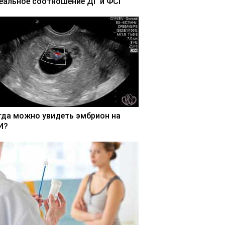
еальное соотношение ДГ и ФСГ
гда можно увидеть эмбрион на
И?