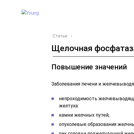
Статьи
›
Щелочная фосфатаз
Повышение значений
Заболевания печени и желчевыводя
непроходимость желчевыводящих
желтуха:
камни желчных путей,
опухолевые образования желчны
рак головки поджелудочной жел