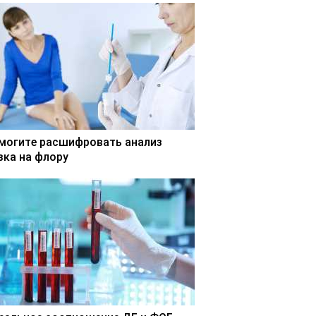
могите расшифровать анализ
зка на флору