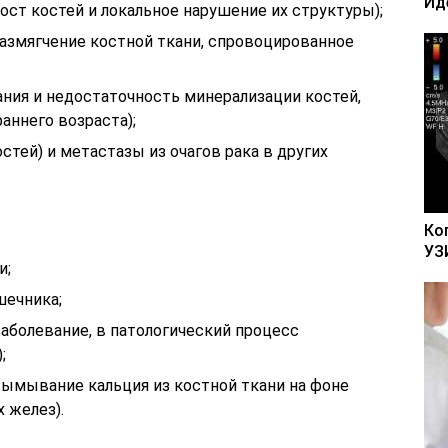
Ид
ст костей и локальное нарушение их структуры);
размягчение костной ткани, спровоцированное
ания и недостаточность минерализации костей,
раннего возраста);
стей) и метастазы из очагов рака в других
Ко
УЗ
и;
шечника;
заболевание, в патологический процесс
;
вымывание кальция из костной ткани на фоне
 желез).