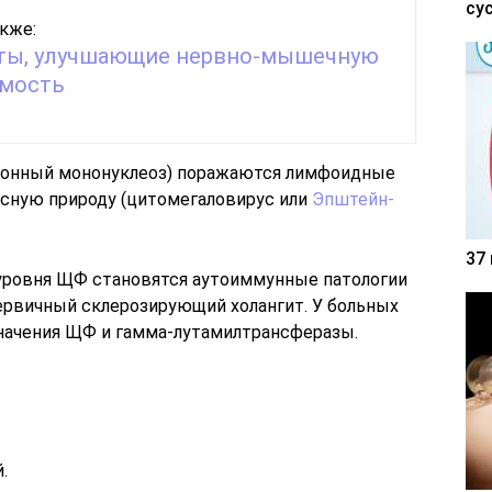
су
кже:
ты, улучшающие нервно-мышечную
мость
ионный мононуклеоз) поражаются лимфоидные
усную природу (цитомегаловирус или
Эпштейн-
37
 уровня ЩФ становятся аутоиммунные патологии
ервичный склерозирующий холангит. У больных
начения ЩФ и гамма-лутамилтрансферазы.
.