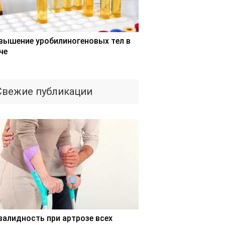
вышение уробилиногеновых тел в
че
Свежие публикации
валидность при артрозе всех