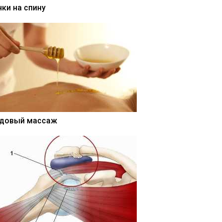
нки на спину
довый массаж