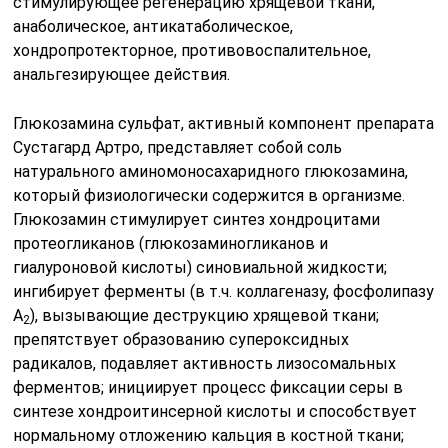
стимулирующее регенерацию хрящевой ткани,
анаболическое, антикатаболическое,
хондропротекторное, противовоспалительное,
анальгезирующее действия.
Глюкозамина сульфат, активный компонент препарата
Сустагард Артро, представляет собой соль
натурального аминомоносахаридного глюкозамина,
который физиологически содержится в организме.
Глюкозамин стимулирует синтез хондроцитами
протеогликанов (глюкозаминогликанов и
гиалуроновой кислоты) синовиальной жидкости;
ингибирует ферменты (в т.ч. коллагеназу, фосфолипазу
А
), вызывающие деструкцию хрящевой ткани;
2
препятствует образованию супероксидных
радикалов, подавляет активность лизосомальных
ферментов; инициирует процесс фиксации серы в
синтезе хондроитинсерной кислоты и способствует
нормальному отложению кальция в костной ткани;