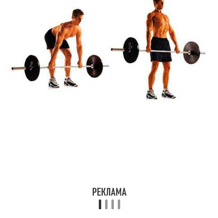
спиной. Это упражнение отлично развивает
выпрямители спины. Но его нужно выполнять до того,
как появилась боль в спине, то есть его нужно
использовать как профилактическое, а не лечебное.
Упражнение «молитва»
Чтобы избежать боли в спине, необходимо держать в
тонусе не только мышцы спины, но и пресса. С
помощью упражнения «молитва» можно укрепить
мышцы живота почти без нагрузки на спину.