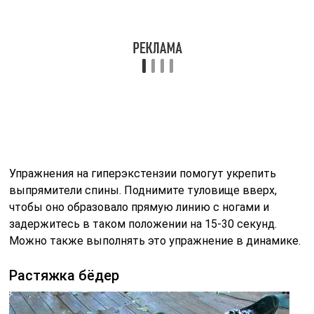
В исходном положении лежа на спине, согните одну
ногу в колене и положите под нее другую. Потяните
ноги к груди, чтобы растянуть мышцы бедер и спины.
Мёртвая тяга