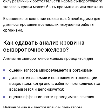
беременности (данный анализ входит в комплекс
стандартных исследований);
наблюдении симптомов железодефицитной
анемии (слабость, головокружение, хроническая
усталость, постоянная сонливость, желтоватый
цвет кожи, сухость кожи, ломкость ногтей и т.д.)
или признаков интоксикации микроэлементом;
необходимости оценки результативности терапии
избытка или недостатка железа в крови.
Пациенты задаются вопросом –
как обозначается
железо в анализе
крови? В бланке направления может
быть указано: сывороточное железо, железо, ионы
железа, serumiron, serumFe, iron, Fe. Обозначения
являются равноценными и их значение идентичное.
Подготовка пациента к анализу – один из важнейших
факторов, который определяет конечную точность