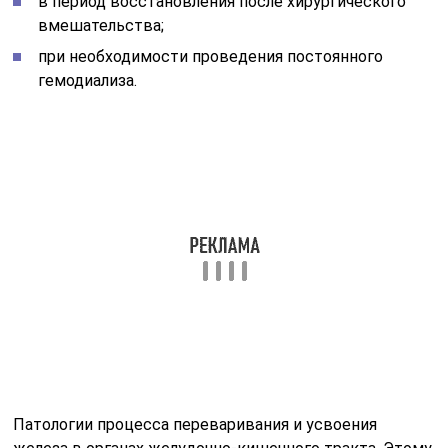
в период восстановления после хирургического
вмешательства;
при необходимости проведения постоянного
гемодиализа.
Патологии процесса переваривания и усвоения
железа в органах желудочно-кишечного тракта. Этому
способствуют такие причины:
оперативное вмешательство;
гастрит в хронической стадии протекания;
заболевание Крона;
недостаток аскорбиновой кислоты в
принимаемых продуктах, что показывает анализ
рациона;
наличие колита.
Процесс перераспределения, когда также