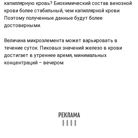
Важно учитывать, что железо в исследуемой
сыворотке крови может значительно повыситься из-
за приёма даже 1 таблетки с данным
микроэлементом. Влияние на показатель оказывают
также гормональные препараты, включая оральные
контрацептивы
Изменить содержание вещества в организме могут
антибактериальные лекарства, витамины и средства
для терапии сахарного диабета. Биологические
добавки могут стать
причиной ложноположительных
результатов
, поэтому их приём перед анализом
следует приостановить.
Следует учитывать, что во
время менструального
кровотечения
уровень железа в крови у женщины
несколько снижается. Что может стать причиной
получения ложноотрицательных данных
лабораторного обследования.