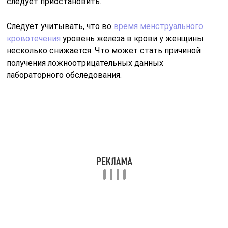
Слишком длительное наложение жгута становится
причиной гемолиза собранного биоматериала в
пробирке. Эритроциты распадаются, и железо вместе
с гемом поступает в плазму. Признаки гемолиза –
потемнение крови в пробирке. В том случае
категорически запрещается проводить исследование.
Требуется повторное взятие биоматериала.
Как повысить железо в крови
Для того чтобы все процессы протекали верно, важно
поддерживать необходимый уровень железа. Для
ребёнка он составляет 8-9 мг, для мужчин 10-11 мг, а
вот для женщин до 20 мг
Повысить уровень железа можно разными методами.
Естественно, препараты должен назначать врач.
Народные рецепты используются также с