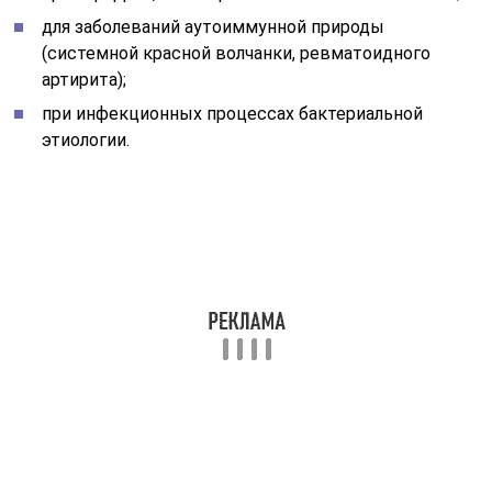
МРТ брюшной
полости
врожденные особенности при развитии
атрансферринемии, при которой назначают
исследование на трансферрин, ОЖСС;
невозможность трансферрина вступать в
соединение с железом;
недостаток трансферрина при почечных
патологиях.