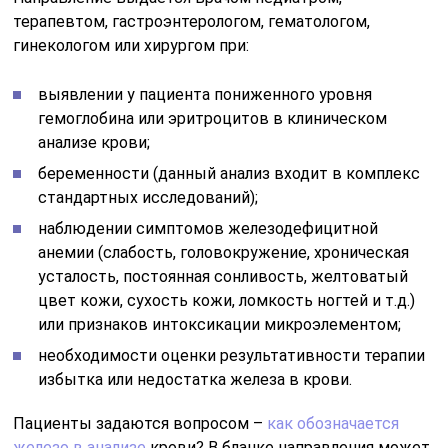
полученных результатов. Сдавать кровь для
исследования следует после 8-ми часового голодания
для взрослых. Детям допускается сократить
временной промежуток до 4-х часов.
За сутки следует отказаться от алкогольных напитков
и лекарственных средств, предварительно
согласовав с лечащим врачом. За полчаса до взятия
биоматериала не допускается курение.
Для исследования
берётся венозная кровь из вены
на
локтевом сгибе. Почему не следует брать
капиллярную кровь? Биохимический состав венозной
крови более стабильный, чем капиллярной крови.
Поэтому полученные данные будут более
достоверными.
Величина микроэлемента может варьировать в