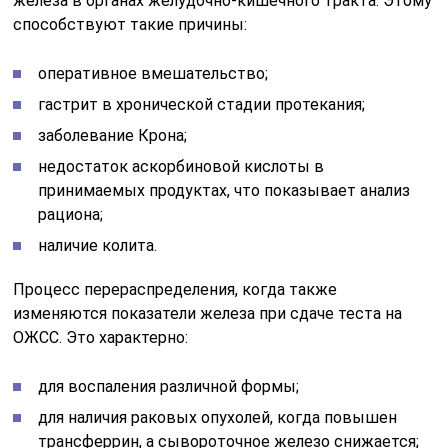
изменяются показатели железа при сдаче теста на
ОЖСС. Это характерно:
для воспаления различной формы;
для наличия раковых опухолей, когда повышен
трансферрин, а сывороточное железо снижается;
для заболеваний аутоиммунной природы
(системной красной волчанки, ревматоидного
артирита);
при инфекционных процессах бактериальной
этиологии.
Процесс нарушения транспортировки, когда в крови
железо содержится в малых количествах. К таким
ситуациям относятся причины:
Читайте также: