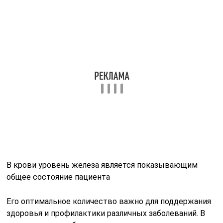
Как сдавать анализ крови на
сывороточное железо?
Анализ на сывороточное железо проводится для:
оценки запасов микроэлемента в организме;
диагностики анемии и состояния интоксикации
веществом, когда оно в избыточном количестве
всасывается и депонируется;
оценки эффективности проводимого лечения.
Направление выдаётся врачом педиатром,
терапевтом, гастроэнтерологом, гематологом,
гинекологом или хирургом при:
выявлении у пациента пониженного уровня
гемоглобина или эритроцитов в клиническом
анализе крови;