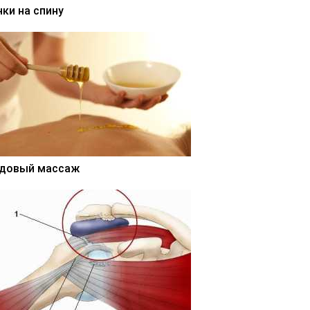
нки на спину
довый массаж