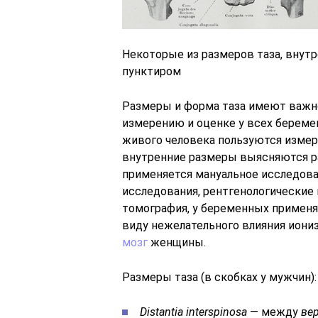
Некоторые из размеров таза, внут
пунктиром
Размеры и форма таза имеют важно
измерению и оценке у всех береме
живого человека пользуются изме
внутренние размеры выясняются р
применяется мануальное исследова
исследования, рентгенологические
томография, у беременных применя
виду нежелательного влияния иони
мозг
женщины.
Размеры таза (в скобках у мужчин):
Distantia interspinosa
— между
ве