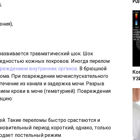
Ид
;
ения);
 развивается травматический шок. Шок
ледностью кожных покровов. Иногда перелом
реждением внутренних органов
. В брюшной
Ко
тома. При повреждении мочеиспускательного
УЗ
течение из канала и задержка мочи. Разрыв
чием крови в моче (гематурией). Повреждения
ацию:
й. Такие переломы быстро срастаются и
новительный период короткий, однако, только
людает постельный режим.