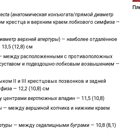
Пл
recta
(
анатомическая конъюгата
/
прямой диаметр
ом
крестца и верхним краем
лобкового симфиза
—
иаметр верхней апертуры
) — наиболее отдалённое
13,5 (12,8) см
 — между расположенными с противоположных
суставом
и
подвздошно-лобковым возвышением
—
ком II и III крестцовых позвонков и задней
мфиза
— 12,2 (10,8) см
у центрами
вертлюжных впадин
— 11,5 (10,8)
ы
— между
вершиной
копчика и нижним краем
ртуры
— между
седалищными буграми
— 10,8 (8,1)