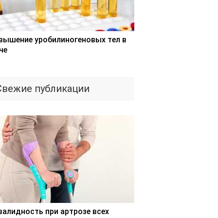
вышение уробилиногеновых тел в
че
Свежие публикации
валидность при артрозе всех