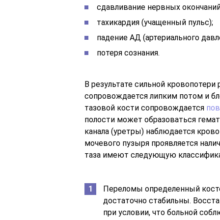
сдавливание нервных окончаний
тахикардия (учащенный пульс);
падение АД (артериального давл
потеря сознания.
В результате сильной кровопотери
сопровождается липким потом и б
тазовой кости сопровождается
пов
полости может образоваться гема
канала (уретры) наблюдается крово
мочевого пузыря проявляется нали
таза имеют следующую классифик
Переломы определенный косте
достаточно стабильны. Восста
при условии, что больной соб