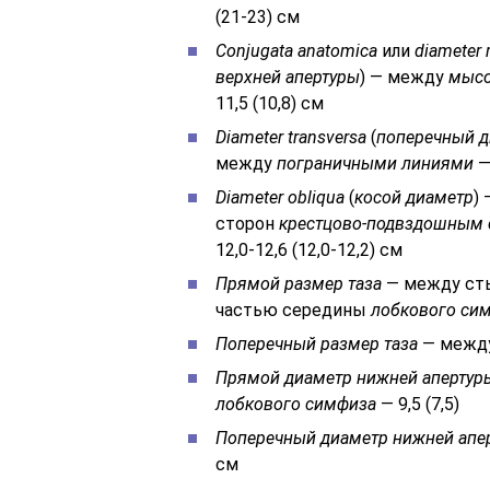
(21-23) см
Conjugata anatomica
или
diameter 
верхней апертуры
) — между
мыс
11,5 (10,8) см
Diameter transversa
(
поперечный д
между
пограничными линиями
— 
Diameter obliqua
(
косой диаметр
)
сторон
крестцово-подвздошным 
12,0-12,6 (12,0-12,2) см
Прямой размер таза
— между сты
частью середины
лобкового си
Поперечный размер таза
— межд
Прямой диаметр нижней апертур
лобкового симфиза
— 9,5 (7,5)
Поперечный диаметр нижней апе
см