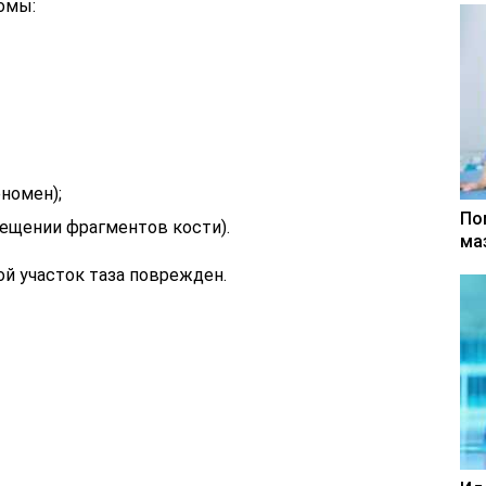
омы:
номен);
По
мещении фрагментов кости).
ма
ой участок таза поврежден.