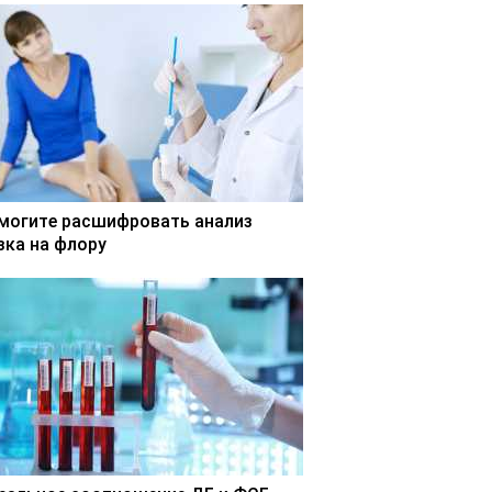
могите расшифровать анализ
зка на флору