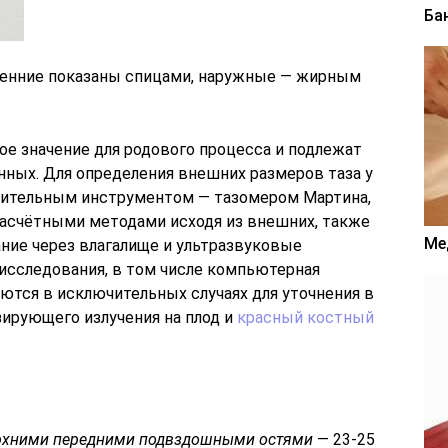
Ба
ренние показаны спицами, наружные — жирным
е значение для родового процесса и подлежат
нных. Для определения внешних размеров таза у
рительным инструментом — тазомером Мартина,
асчётными методами исходя из внешних, также
Ме
ние через влагалище и ультразвуковые
 исследования, в том числе компьютерная
ются в исключительных случаях для уточнения в
зирующего излучения на плод и
красный костный
рхними передними подвздошными остями
— 23-25