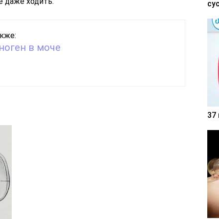
е даже ходить.
су
кже:
ноген в моче
37