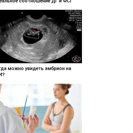
еальное соотношение ДГ и ФСГ
гда можно увидеть эмбрион на
И?