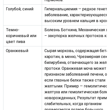
Голубой, синий
Гиперкальциемия — редкое генети
заболевание, характеризующееся
высоким уровнем кальция в крови
Темно-
Болезнь Боткина; Механическая ж
коричневый или
– закупорка желчных протоков ка
цвет пива
Оранжевый
Сырая морковь, содержащая бета-
каротин, в меню; Чрезмерная сек
билирубина, отвечающего за желч
протоки. Оранжевая моча может 
признаком заболеваний печени, о
если глазные белки также стали
желтыми. Пример — гемолитическ
желтуха или гемолитическая боле
новорожденных; Результат приме
слабительных, когда организм
подвергается потере большого