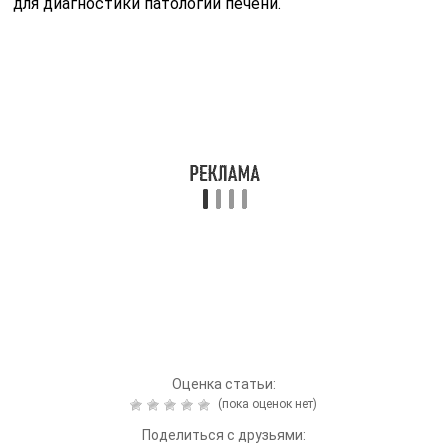
для диагностики патологии печени.
Оценка статьи:
(пока оценок нет)
Поделиться с друзьями:
Твитнуть
Поделиться
Отправить
Класснуть
Похожие публикации
Читайте также:
Причины повышения
кислотности мочи