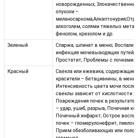
новорожденных; Злокачественны
опухоли –
меланосаркома;Алкаптонурия;Отр
алкоголем, солями тяжелых метал
фенолом, крезолом и др.
Зеленый
Спаржа, шпинат в меню; Воспален
инфекция мочевыводящих путей;
Простатит; Проблемы с почками.
Красный
Свёкла или ежевика, содержащие
красители – бетацианины, в меню.
Интенсивность цвета мочи после
свеклы зависит от кислотности ж
Повреждения почек в результате 
– удар, ушиб, разрыв; Почечная кол
Почечный инфаркт; Острое воспа
почек – гломерулонефрит, пиелон
Прием обезболивающих или поло
гормонов.