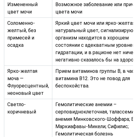
Измененный
Возможное заболевание или причи
цвет мочи
цвета мочи
Соломенно-
Яркий цвет мочи или ярко-желтая
желтый, без
натуральный цвет, сигнализирующ
примесей и
организм находится в хорошем
осадка
состоянии с адекватным уровнем
гидратации, и в рационе нет ничего
негативно сказалось бы на здоров
Ярко-желтая
Прием витаминов группы В, в час
моча —
витамина В12. Это не повод для
Флуоресцентный,
беспокойства.
неоновый цвет
Светло-
Гемолитические анемии –
коричневый
серповидноклеточная, талассемия
анемия Минковского-Шоффара; Б
Маркиафавы-Микели; Сифилис;
Гемолитическая болезнь