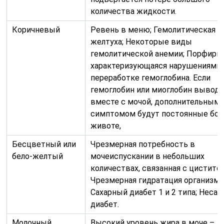
количества жидкости.
Коричневый
Ревень в меню; Гемолитическая
желтуха; Некоторые виды
гемолитической анемии; Порфирия
характеризующаяся нарушениями 
переработке гемоглобина. Если
гемоглобин или миоглобин выводи
вместе с мочой, дополнительным
симптомом будут постоянные бол
животе,
Бесцветный или
Чрезмерная потребность в
бело-желтый
мочеиспускании в небольших
количествах, связанная с цистито
Чрезмерная гидратация организма
Сахарный диабет 1 и 2 типа; Неса
диабет.
Молочный
Высокий уровень жира в моче –