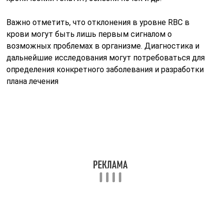
объема тромбоцитов к объему цельной крови
Тромбокрит, подобно другим показателям анализа
крови, имеет важное значение для оценки состояния
системы кровообращения и может служить
индикатором различных патологических процессов
Нормальные значения PCT
Обычно уровень PCT в крови составляет примерно
0,22-0,24%, хотя значения могут варьироваться в
зависимости от лаборатории, проводящей анализ.
Нормальное значение PCT является важным для
обеспечения нормального свертывания крови и
предотвращения избыточных тромбозов.