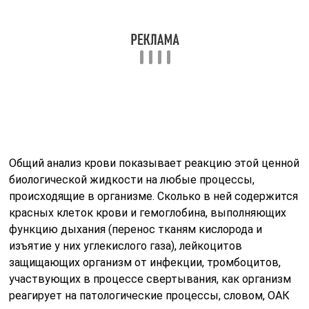
RBC в анализе крови: что это такое
RBC — это красные кровяные тельца, или эритроциты
Кровь человека – неньютоновская жидкость с
неоднородным составом. От 45 до 55% ее объема
составляют форменные элементы. Это клеточный
состав. Он включает:
Тромбоциты
Лейкоциты
Моноциты
Лимфоциты
Нейтрофилы
Эозинофилы
Макрофаги
Эритроциты