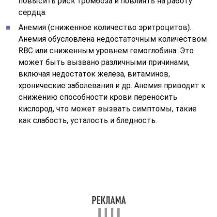
Причины отклонений и возможные
заболевания
Отклонения количества RBC в крови могут иметь
различные причины и связаны с разными
заболеваниями. Полицитемия может быть вызвана
гипоксией, хронической обструктивной болезнью
легких, или она может быть наследственной. Анемия
может быть следствием недостатка железа,
витаминов (например, витамина B12 или фолиевой
кислоты), а также может быть ассоциирована с
хроническими заболеваниями, такими как
хронический гепатит, болезни почек и др.
Важно отметить, что отклонения в уровне RBC в
крови могут быть лишь первым сигналом о
возможных проблемах в организме. Диагностика и
дальнейшие исследования могут потребоваться для
определения конкретного заболевания и разработки