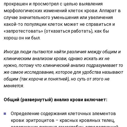
меняется.
Общий (развернутый) анализ крови включает:
Определение содержания клеточных элементов
крови: эритроцитов – красных кровяных телец,
содержащих пигмент гемоглобин, определяющий
цвет крови, и лейкоцитов, которые этот пигмент
не содержат, поэтому называются белыми
клетками крови (нейтрофилы, эозинофилы,
базофилы, лимфоциты, моноциты);
Уровень гемоглобина;
Гематокрит (в гематологическом анализаторе, хотя
приблизительно можно определить и на глаз после
того, как эритроциты спонтанно осядут на дно);
Цветовой показатель, рассчитанный по формуле,
если исследование проводилось вручную, без
участия лабораторного оборудования;