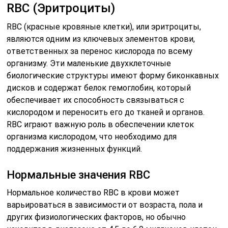
Отклонения от нормы количества RBC в крови могут
свидетельствовать о различных состояниях и
заболеваниях.
Полицитемия (повышенное количество
эритроцитов). Это состояние характеризуется
избыточным количеством RBC в крови.
Полицитемия может быть первичной
(полицитемия веры) или вторичной (вследствие
других условий, таких как хроническая гипоксия,
болезни костного мозга и др.). Увеличенное
количество RBC может ухудшить кровоток,
повысить риск тромбоза и повлиять на работу
сердца.
Анемия (сниженное количество эритроцитов).
Анемия обусловлена недостаточным количеством
RBC или сниженным уровнем гемоглобина. Это
может быть вызвано различными причинами,