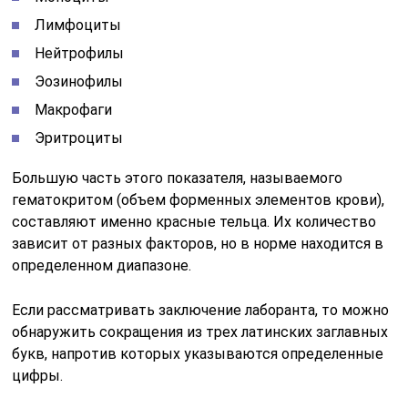
дисков и содержат белок гемоглобин, который
обеспечивает их способность связываться с
кислородом и переносить его до тканей и органов.
RBC играют важную роль в обеспечении клеток
организма кислородом, что необходимо для
поддержания жизненных функций.
Нормальные значения RBC
Нормальное количество RBC в крови может
варьироваться в зависимости от возраста, пола и
других физиологических факторов, но обычно
находится в диапазоне от 4.5 до 6.0 миллионов клеток
в микролитре (мкл). Эти значения могут
незначительно отличаться в зависимости от
лаборатории, проводящей анализ.
Отклонения от нормы