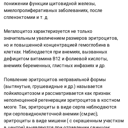
понижении функции щитовидной железы,
миелопролиферативных заболеваниях, после
спленэктомии и т. д.
Мегалоцитоз характеризуется не только
значительным увеличением размеров эритроцитов,
но и повышенной концентрацией гемоглобина в
клетках. Наблюдается при анемиях, вызванных
дефицитом витамина В12 и фолиевой кислоты,
анемиях беременных, глистных инфазиях и др.
Появление эритроцитов неправильной формы
(вытянутые, грушевидные и др.) называется
пойкилоцитозом и рассматривается как признак
неполноценной регенерации эритроцитов в костном
мозге. Так, эритроциты в виде серпа наблюдаются
при серповидноклеточной анемии (см.рис);
эритроциты в виде мишени ( с окрашенным участком
в центре) выявляются при отравлении свинцом;