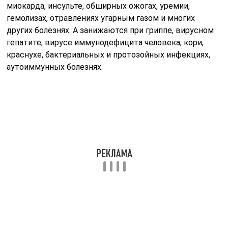
миокарда, инсульте, обширных ожогах, уремии,
гемолизах, отравлениях угарным газом и многих
других болезнях. А занижаются при гриппе, вирусном
гепатите, вирусе иммунодефицита человека, кори,
краснухе, бактериальных и протозойных инфекциях,
аутоиммунных болезнях.
При анализе крови WBC и RBC показатели
одновременно могут быть занижены при синдроме
гиперспленизма (то есть при увеличенной селезенке).
Кроме того, происходит и уменьшение количества
тромбоцитов. Установить уровень эритроцитов и
лейкоцитов можно при общей и развернутой
диагностике крови.
Расшифровка собственными
силами
Трудности для пациентов составляет общий анализ