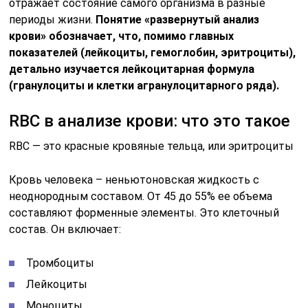
Большую часть этого показателя, называемого
гематокритом (объем форменных элементов крови),
составляют именно красные тельца. Их количество
зависит от разных факторов, но в норме находится в
определенном диапазоне.
Если рассматривать заключение лаборанта, то можно
обнаружить сокращения из трех латинских заглавных
букв, напротив которых указываются определенные
цифры.
RBC (Эритроциты)
RBC (красные кровяные клетки), или эритроциты,
являются одним из ключевых элементов крови,
ответственных за перенос кислорода по всему
организму. Эти маленькие двухклеточные
биологические структуры имеют форму биконкавных