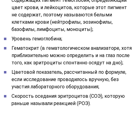
Скорость оседания эритроцитов (СОЭ), которую
раньше называли реакцией (РОЭ).
Общий анализ крови показывает реакцию этой ценной
биологической жидкости на любые процессы,
происходящие в организме. Сколько в ней содержится
красных клеток крови и гемоглобина, выполняющих
функцию дыхания (перенос тканям кислорода и
изъятие у них углекислого газа), лейкоцитов
защищающих организм от инфекции, тромбоцитов,
участвующих в процессе свертывания, как организм
реагирует на патологические процессы, словом, ОАК
отражает состояние самого организма в разные
периоды жизни.
Понятие «развернутый анализ
крови» обозначает, что, помимо главных
показателей (лейкоциты, гемоглобин, эритроциты),
детально изучается лейкоцитарная формула
(гранулоциты и клетки агранулоцитарного ряда).