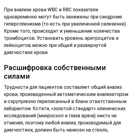
крови, произведенный автоматическим анализатором
и скрупулезно переписанный в бланк ответственным
лаборантом. Кстати, «золотой стандарт» клинических
исследований (микроскоп и глаза врача) никто не
отменял, поэтому любой анализ, производимый для
диагностики, должен быть нанесен на стекло,
прокрашен и просмотрел с целью выявления
морфологических изменений клеток крови. Аппарат в
случае значительного уменьшения или увеличения
какой-то популяции клеток может не справиться и
«запротестовать» (отказаться работать), как бы
хорош он ни был.
Иногда люди пытаются найти различия между общим и
клиническим анализом крови, однако искать их не
нужно, потому что клинический анализ подразумевает то
же самое исследование, которое для удобства называют
общим (так короче и понятней), но суть от этого не