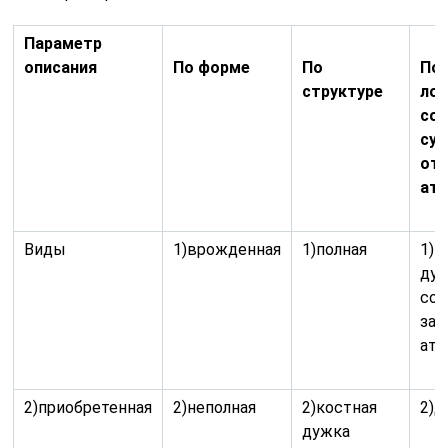
Параметр
описания
По форме
По
По
структуре
лок
сое
су
от
ат
Виды
1)врожденная
1)полная
1)к
ду
сое
зад
атл
2)приобретенная
2)неполная
2)костная
2)д
дужка