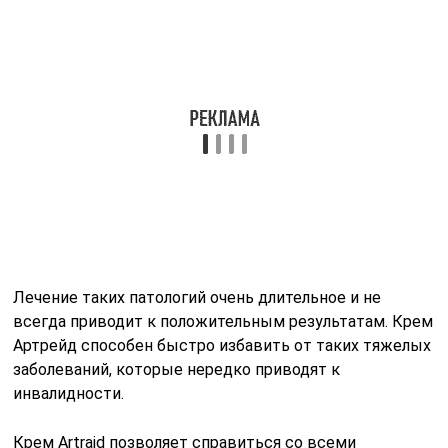
всегда приводит к положительным результатам. Крем
Артрейд способен быстро избавить от таких тяжелых
заболеваний, которые нередко приводят к
инвалидности.
Крем Artraid позволяет справиться со всеми
известными и самыми распространенными
заболеваниями суставов
Может применяться в качестве профилактики при
тяжелых физических нагрузках, при регулярном
давлении на суставы, вызванном неудобной
вынужденной позой. Способствует быстрому
заживлению переломов и травм, подходит
беременным женщинам, испытывающим серьезные
нагрузки на суставы и позвоночник.